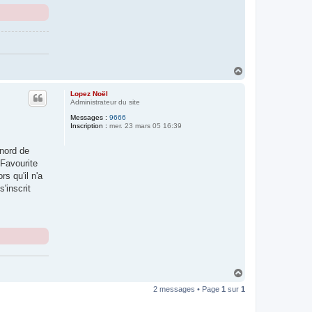
H
a
u
Lopez Noël
t
Administrateur du site
Messages :
9666
Inscription :
mer. 23 mars 05 16:39
 nord de
"Favourite
s qu'il n'a
'inscrit
H
a
2 messages • Page
1
sur
1
u
t