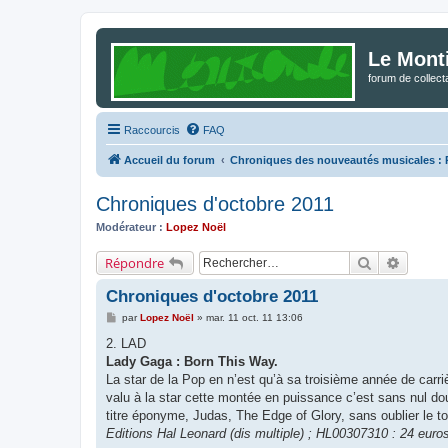
Le Mont
forum de collec
Raccourcis
FAQ
Accueil du forum
Chroniques des nouveautés musicales : Po
Chroniques d'octobre 2011
Modérateur :
Lopez Noël
Rechercher
Recherc
Répondre
Chroniques d'octobre 2011
M
par
Lopez Noël
»
mar. 11 oct. 11 13:06
e
s
2. LAD
s
Lady Gaga : Born This Way.
a
g
La star de la Pop en n’est qu’à sa troisième année de carr
e
valu à la star cette montée en puissance c’est sans nul do
titre éponyme, Judas, The Edge of Glory, sans oublier le to
Editions Hal Leonard (dis multiple) ; HL00307310 : 24 euro