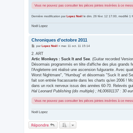
Vous ne pouvez pas consulter les pièces jointes insérées à ce mes
Dernière modification par
Lopez Noël
le dim. 26 févr. 12 17:00, modifié 1 f
Noël Lopez
Chroniques d'octobre 2011
M
par
Lopez Noël
»
mar. 11 oct. 11 15:14
e
s
2. ART
s
Artic Monkeys : Suck It and See
. (Guitar recorded Versio
a
g
Désormais programmés en tête d'affiche des plus grands fes
e
l'Angleterre ont réalisé une ascension fulgurante. Avec q
Worst Nightmare", "Humbug" et désormais "Suck It and See" -
fait son entrée fracassante dans les charts qu'en 2006 ! Mo
dans un rock nerveux issus des années 60-70. Relevés guit
Hal Leonard Publishing (dis multiple) ; HL00691137 : 30 eu
Vous ne pouvez pas consulter les pièces jointes insérées à ce mes
Noël Lopez
Répondre