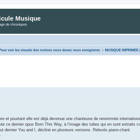
icule Musique
tage de chroniques
ur voir les visuels des notices vous devez vous enregistrer.
MUSIQUE IMPRIMEE (Cl
he avancée
ière et pourtant elle est déjà devenue une chanteuse de renommée internationa
ute ce dernier opus Born This Way, à l’image des tubes qui en sont extraits 
ut dernier You and I, décliné en plusieurs versions. Relevés piano-chant.
s