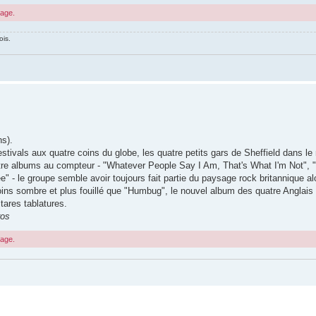
sage.
ois.
ns).
tivals aux quatre coins du globe, les quatre petits gars de Sheffield dans le
uatre albums au compteur - "Whatever People Say I Am, That's What I'm Not", 
 le groupe semble avoir toujours fait partie du paysage rock britannique alor
ins sombre et plus fouillé que "Humbug", le nouvel album des quatre Anglais s
ares tablatures.
ros
sage.