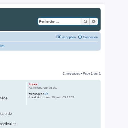
Rechercher
Recherche avancé
Inscription
Connexion
ent
2 messages • Page
1
sur
1
Lucas
Administrateur du site
Messages :
96
Inscription :
ven. 28 janv. 05 13:22
lfège,
base de
rticulier,