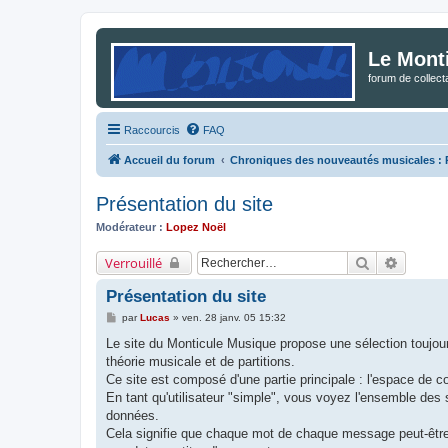
Le Mont
forum de collec
Raccourcis
FAQ
Accueil du forum
Chroniques des nouveautés musicales : Po
Présentation du site
Modérateur :
Lopez Noël
Rechercher
Recherc
Verrouillé
Présentation du site
M
par
Lucas
»
ven. 28 janv. 05 15:32
e
s
Le site du Monticule Musique propose une sélection toujou
s
théorie musicale et de partitions.
a
g
Ce site est composé d'une partie principale : l'espace de co
e
En tant qu'utilisateur "simple", vous voyez l'ensemble de
données.
Cela signifie que chaque mot de chaque message peut-être r