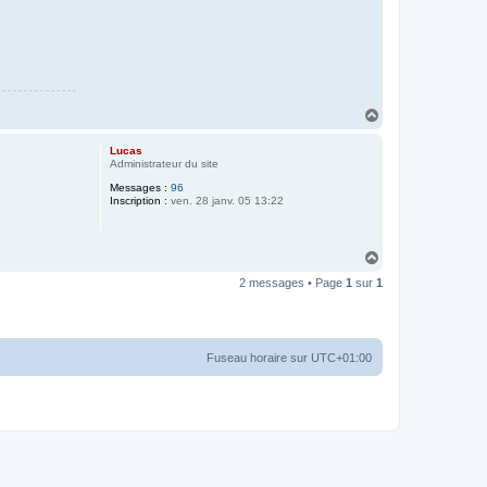
H
a
u
Lucas
t
Administrateur du site
Messages :
96
Inscription :
ven. 28 janv. 05 13:22
H
a
2 messages • Page
1
sur
1
u
t
Fuseau horaire sur
UTC+01:00