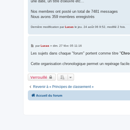
une date, un titre d'oeuvre etc...
Nos membres ont posté un total de 7481 messages
Nous avons 359 membres enregistrés
Dernière modification par
Lucas
le jeu. 24 août 06 9:52, modifié 2 fois.
M
par
Lucas
»
dim. 27 févr. 05 11:16
e
s
Les sujets dans chaque "forum" portent comme titre "
Chro
s
a
g
Cette organisation chronologique permet un repérage facile
e
Verrouillé
Revenir à « Principes de classement »
Accueil du forum