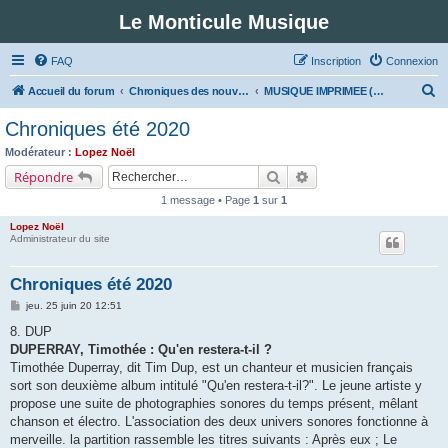
Le Monticule Musique
FAQ
Inscription
Connexion
R
Accueil du forum
Chroniques des nouveautés musicales : Pour voir les visuels des notices vous devez vous enregistrer.
MUSIQUE IMPRIMEE (Classe 8 - Chanson francophone)
e
Chroniques été 2020
c
Modérateur :
Lopez Noël
h
Rechercher
Recherche avancée
Répondre
e
1 message • Page
1
sur
1
r
Lopez Noël
c
Administrateur du site
h
Chroniques été 2020
e
M
jeu. 25 juin 20 12:51
r
e
s
8. DUP
s
DUPERRAY, Timothée : Qu'en restera-t-il ?
a
g
Timothée Duperray, dit Tim Dup, est un chanteur et musicien français
e
sort son deuxième album intitulé "Qu'en restera-t-il?". Le jeune artiste y
propose une suite de photographies sonores du temps présent, mêlant
chanson et électro. L'association des deux univers sonores fonctionne à
merveille. la partition rassemble les titres suivants : Après eux ; Le