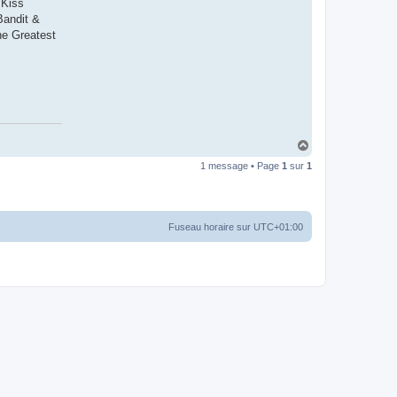
 Kiss
Bandit &
he Greatest
H
a
1 message • Page
1
sur
1
u
t
Fuseau horaire sur
UTC+01:00