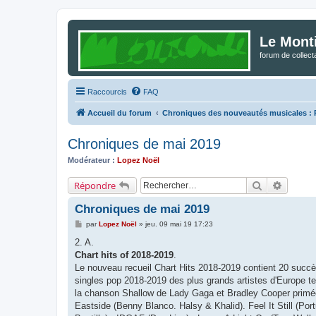
Le Mont
forum de collec
Raccourcis
FAQ
Accueil du forum
Chroniques des nouveautés musicales : Po
Chroniques de mai 2019
Modérateur :
Lopez Noël
Rechercher
Recherc
Répondre
Chroniques de mai 2019
M
par
Lopez Noël
»
jeu. 09 mai 19 17:23
e
s
2. A.
s
Chart hits of 2018-2019
.
a
g
Le nouveau recueil Chart Hits 2018-2019 contient 20 succè
e
singles pop 2018-2019 des plus grands artistes d'Europe t
la chanson Shallow de Lady Gaga et Bradley Cooper primée
Eastside (Benny Blanco. Halsy & Khalid). Feel It Still (Por