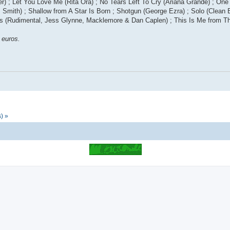
r) ; Let You Love Me (Rita Ora) ; No Tears Left To Cry (Ariana Grande) ; One
 Smith) ; Shallow from A Star Is Born ; Shotgun (George Ezra) ; Solo (Clean 
ys (Rudimental, Jess Glynne, Macklemore & Dan Caplen) ; This Is Me from T
 euros.
) »