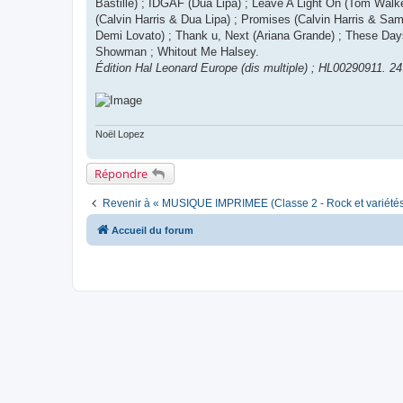
Bastille) ; IDGAF (Dua Lipa) ; Leave A Light On (Tom Walke
(Calvin Harris & Dua Lipa) ; Promises (Calvin Harris & Sam
Demi Lovato) ; Thank u, Next (Ariana Grande) ; These Da
Showman ; Whitout Me Halsey.
Édition Hal Leonard Europe (dis multiple) ; HL00290911. 24
Noël Lopez
Répondre
Revenir à « MUSIQUE IMPRIMEE (Classe 2 - Rock et variétés
Accueil du forum