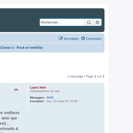
Rechercher
Recherche avancé
Inscription
Connexion
asse 2 - Rock et variétés)
1 message • Page
1
sur
1
Lopez Noël
Administrateur du site
Messages :
9666
Inscription :
mer. 23 mars 05 16:39
es meilleurs
 ainsi que
ne) ;
arshmello &