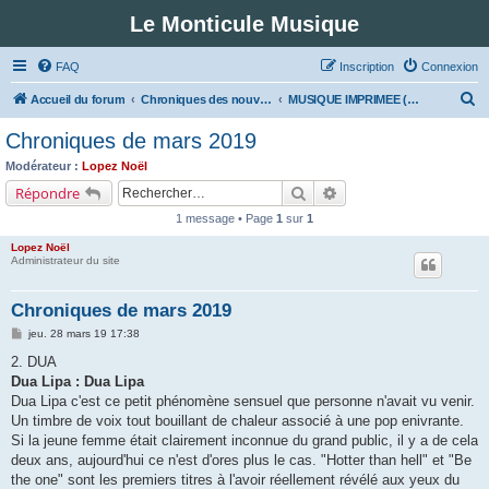
Le Monticule Musique
FAQ
Inscription
Connexion
R
Accueil du forum
Chroniques des nouveautés musicales : Pour voir les visuels des notices vous devez vous enregistrer.
MUSIQUE IMPRIMEE (Classe 2 - Rock et variétés)
e
Chroniques de mars 2019
c
Modérateur :
Lopez Noël
h
Rechercher
Recherche avancée
Répondre
e
1 message • Page
1
sur
1
r
Lopez Noël
c
Administrateur du site
h
Chroniques de mars 2019
e
M
jeu. 28 mars 19 17:38
r
e
s
2. DUA
s
Dua Lipa : Dua Lipa
a
g
Dua Lipa c'est ce petit phénomène sensuel que personne n'avait vu venir.
e
Un timbre de voix tout bouillant de chaleur associé à une pop enivrante.
Si la jeune femme était clairement inconnue du grand public, il y a de cela
deux ans, aujourd'hui ce n'est d'ores plus le cas. "Hotter than hell" et "Be
the one" sont les premiers titres à l'avoir réellement révélé aux yeux du