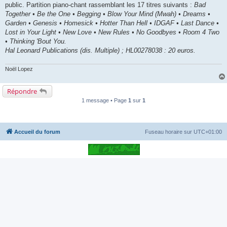
public. Partition piano-chant rassemblant les 17 titres suivants :
Bad
Together • Be the One • Begging • Blow Your Mind (Mwah) • Dreams •
Garden • Genesis • Homesick • Hotter Than Hell • IDGAF • Last Dance •
Lost in Your Light • New Love • New Rules • No Goodbyes • Room 4 Two
• Thinking 'Bout You.
Hal Leonard Publications (dis. Multiple) ; HL00278038 : 20 euros.
Noël Lopez
Répondre
1 message • Page
1
sur
1
Accueil du forum
Fuseau horaire sur
UTC+01:00