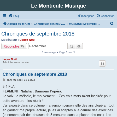
Le Monticule Musique
FAQ
Inscription
Connexion
R
Accueil du forum
Chroniques des nouveautés musicales : Pour voir les visuels des notices vous devez vous enregistrer.
MUSIQUE IMPRIMEE (Classe 5 - Musiques fonctionnelles)
e
Chroniques de septembre 2018
c
Modérateur :
Lopez Noël
h
Rechercher
Recherche avancée
Répondre
e
1 message • Page
1
sur
1
r
Lopez Noël
c
Administrateur du site
h
Chroniques de septembre 2018
e
M
sam. 01 sept. 18 13:22
r
e
s
5.4 FLA
s
FLAMENT, Natalia : Dansons l’opéra.
a
g
La voix, la mélodie, le mouvement... Ces trois mots m'ont inspirée pour
e
cette aventure - les réunir !
J'ai exposé dans ce volume ma version personnelle des airs d'opéra : tout
en gardant ma propre lecture, je les ai adaptés à la carrure des exercices
(le nombre pair des phrases de 8 mesures dans la plupart des cas). Les