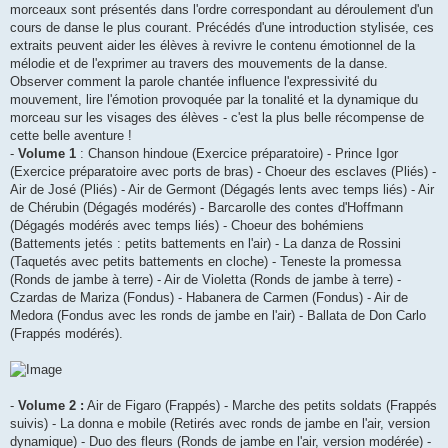
morceaux sont présentés dans l'ordre correspondant au déroulement d'un
cours de danse le plus courant. Précédés d'une introduction stylisée, ces
extraits peuvent aider les élèves à revivre le contenu émotionnel de la
mélodie et de l'exprimer au travers des mouvements de la danse.
Observer comment la parole chantée influence l'expressivité du
mouvement, lire l'émotion provoquée par la tonalité et la dynamique du
morceau sur les visages des élèves - c'est la plus belle récompense de
cette belle aventure !
-
Volume 1
: Chanson hindoue (Exercice préparatoire) - Prince Igor
(Exercice préparatoire avec ports de bras) - Choeur des esclaves (Pliés) -
Air de José (Pliés) - Air de Germont (Dégagés lents avec temps liés) - Air
de Chérubin (Dégagés modérés) - Barcarolle des contes d'Hoffmann
(Dégagés modérés avec temps liés) - Choeur des bohémiens
(Battements jetés : petits battements en l'air) - La danza de Rossini
(Taquetés avec petits battements en cloche) - Teneste la promessa
(Ronds de jambe à terre) - Air de Violetta (Ronds de jambe à terre) -
Czardas de Mariza (Fondus) - Habanera de Carmen (Fondus) - Air de
Medora (Fondus avec les ronds de jambe en l'air) - Ballata de Don Carlo
(Frappés modérés).
-
Volume 2 :
Air de Figaro (Frappés) - Marche des petits soldats (Frappés
suivis) - La donna e mobile (Retirés avec ronds de jambe en l'air, version
dynamique) - Duo des fleurs (Ronds de jambe en l'air, version modérée) -