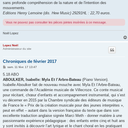
sans profonde compréhension de la nature et de l'intention des
mouvements.
Editions Henry Lemoine (dis. Hew Music) 29291HL : 22,70 euros.
Vous ne pouvez pas consulter les pièces jointes insérées à ce message.
Noël Lopez
Lopez Noël
Administrateur du site
Chroniques de février 2017
M
sam. 11 févr. 17 13:47
e
s
5.18 ABO
s
ABOULKER, Isabelle: Myla Et l’Arbre-Bateau
(Piano Version).
a
g
Isabelle Aboulker fait de nouveau mouche avec Myla Et l’Arbre-Bateau,
e
une commande de l’Académie musicale de Villecroze. Ce conte musical
pour récitant, chœur d’enfants et accompagnement instrumental, qui s’est
vu décerner en 2015 par la Chambre syndicale des éditeurs de musique
de France le « Prix de la création musicale pour des jeunes interprètes »,
peut en effet – autant dans la version française du texte que dans son
excellente traduction anglaise signée Marci Meth - donner matière à une
passionnante expérience pédagogique : des enfants entre cinq et huit ans
y sont invités à découvrir l’art lyrique et le chant choral en les pratiquant