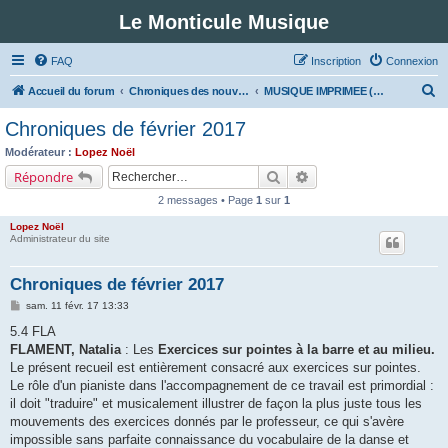
Le Monticule Musique
FAQ
Inscription
Connexion
R
Accueil du forum
Chroniques des nouveautés musicales : Pour voir les visuels des notices vous devez vous enregistrer.
MUSIQUE IMPRIMEE (Classe 5 - Musiques fonctionnelles)
e
Chroniques de février 2017
c
Modérateur :
Lopez Noël
h
Rechercher
Recherche avancée
Répondre
e
2 messages • Page
1
sur
1
r
Lopez Noël
c
Administrateur du site
h
Chroniques de février 2017
e
M
sam. 11 févr. 17 13:33
r
e
s
5.4 FLA
s
FLAMENT, Natalia
: Les
Exercices sur pointes à la barre et au milieu.
a
g
Le présent recueil est entièrement consacré aux exercices sur pointes.
e
Le rôle d'un pianiste dans l'accompagnement de ce travail est primordial :
il doit "traduire" et musicalement illustrer de façon la plus juste tous les
mouvements des exercices donnés par le professeur, ce qui s'avère
impossible sans parfaite connaissance du vocabulaire de la danse et