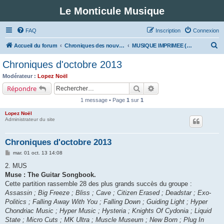
Le Monticule Musique
FAQ
Inscription
Connexion
R
Accueil du forum
Chroniques des nouveautés musicales : Pour voir les visuels des notices vous devez vous enregistrer.
MUSIQUE IMPRIMEE (Classe 2 - Rock et variétés)
e
Chroniques d'octobre 2013
c
Modérateur :
Lopez Noël
h
Rechercher
Recherche avancée
Répondre
e
1 message • Page
1
sur
1
r
Lopez Noël
c
Administrateur du site
h
Chroniques d'octobre 2013
e
M
mar. 01 oct. 13 14:08
r
e
s
2. MUS
s
Muse : The Guitar Songbook.
a
g
Cette partition rassemble 28 des plus grands succès du groupe :
e
Assassin ; Big Freeze ; Bliss ; Cave ; Citizen Erased ; Deadstar ; Exo-
Politics ; Falling Away With You ; Falling Down ; Guiding Light ; Hyper
Chondriac Music ; Hyper Music ; Hysteria ; Knights Of Cydonia ; Liquid
State ; Micro Cuts ; MK Ultra ; Muscle Museum ; New Born ; Plug In