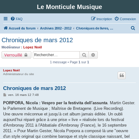
Le Monticule Musique
FAQ
Inscription
Connexion
R
Accueil du forum
Archives 2002 - 2012
Chroniques de livres, disques, partitions
e
Chroniques de mars 2012
c
Modérateur :
Lopez Noël
h
Rechercher
Recherche avancée
Verrouillé
e
1 message • Page
1
sur
1
r
Lopez Noël
c
Administrateur du site
h
Chroniques de mars 2012
e
M
ven. 16 mars 12 7:48
r
e
s
PORPORA, Nicola : Vespro per la festivita dell'assunta
. Martin Gester.
s
le Parlement de Musique ; Maîtrise de Bretagene. (Live Recording).
a
g
Une œuvre méconnue et jusqu’à cet album jamais éditée. Un oubli
e
aujourd’hui réparé grâce à une prise « live » réalisée lors du festival
d'Ambronay 2011 à l'Abbatiale d'Ambronay (France), le 16 septembre
2011. « Pour Martin Gester, Nicola Porpora a composé là une "oeuvre
d'un style original qui combine baroque et style classique naissant, bel