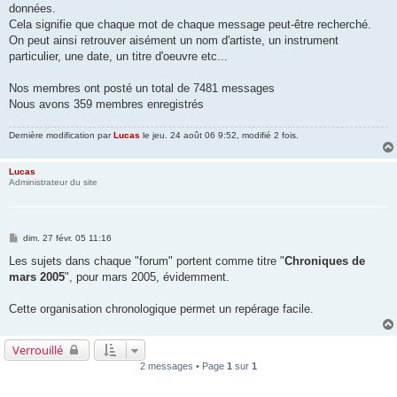
données.
Cela signifie que chaque mot de chaque message peut-être recherché.
On peut ainsi retrouver aisément un nom d'artiste, un instrument
particulier, une date, un titre d'oeuvre etc...
Nos membres ont posté un total de 7481 messages
Nous avons 359 membres enregistrés
Dernière modification par
Lucas
le jeu. 24 août 06 9:52, modifié 2 fois.
Lucas
Administrateur du site
M
dim. 27 févr. 05 11:16
e
s
Les sujets dans chaque "forum" portent comme titre "
Chroniques de
s
mars 2005
", pour mars 2005, évidemment.
a
g
e
Cette organisation chronologique permet un repérage facile.
Verrouillé
2 messages • Page
1
sur
1