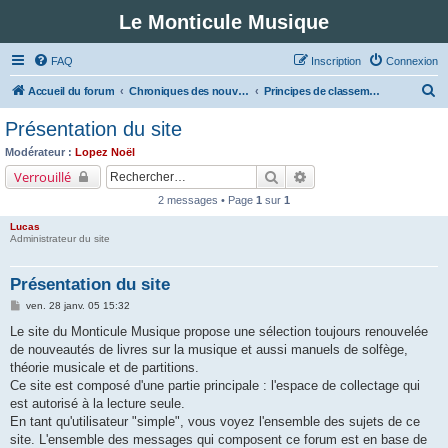
Le Monticule Musique
FAQ
Inscription
Connexion
R
Accueil du forum
Chroniques des nouveautés musicales : Pour voir les visuels des notices vous devez vous enregistrer.
Principes de classement
e
Présentation du site
c
Modérateur :
Lopez Noël
h
Rechercher
Recherche avancée
Verrouillé
e
2 messages • Page
1
sur
1
r
Lucas
c
Administrateur du site
h
Présentation du site
e
M
ven. 28 janv. 05 15:32
r
e
s
Le site du Monticule Musique propose une sélection toujours renouvelée
s
de nouveautés de livres sur la musique et aussi manuels de solfège,
a
g
théorie musicale et de partitions.
e
Ce site est composé d'une partie principale : l'espace de collectage qui
est autorisé à la lecture seule.
En tant qu'utilisateur "simple", vous voyez l'ensemble des sujets de ce
site. L'ensemble des messages qui composent ce forum est en base de