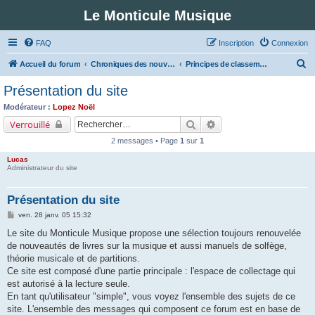
Le Monticule Musique
FAQ
Inscription
Connexion
R
Accueil du forum
Chroniques des nouveautés musicales : Pour voir les visuels des notices vous devez vous enregistrer.
Principes de classement
e
Présentation du site
c
Modérateur :
Lopez Noël
h
Rechercher
Recherche avancée
Verrouillé
e
2 messages • Page
1
sur
1
r
Lucas
c
Administrateur du site
h
Présentation du site
e
M
ven. 28 janv. 05 15:32
r
e
s
Le site du Monticule Musique propose une sélection toujours renouvelée
s
de nouveautés de livres sur la musique et aussi manuels de solfège,
a
g
théorie musicale et de partitions.
e
Ce site est composé d'une partie principale : l'espace de collectage qui
est autorisé à la lecture seule.
En tant qu'utilisateur "simple", vous voyez l'ensemble des sujets de ce
site. L'ensemble des messages qui composent ce forum est en base de