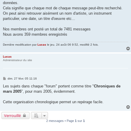
données.
Cela signifie que chaque mot de chaque message peut-être recherché.
On peut ainsi retrouver aisément un nom d'artiste, un instrument
particulier, une date, un titre d'oeuvre etc...
Nos membres ont posté un total de 7481 messages
Nous avons 359 membres enregistrés
Dernière modification par
Lucas
le jeu. 24 août 06 9:52, modifié 2 fois.
Lucas
Administrateur du site
M
dim. 27 févr. 05 11:16
e
s
Les sujets dans chaque "forum" portent comme titre "
Chroniques de
s
mars 2005
", pour mars 2005, évidemment.
a
g
e
Cette organisation chronologique permet un repérage facile.
Verrouillé
2 messages • Page
1
sur
1