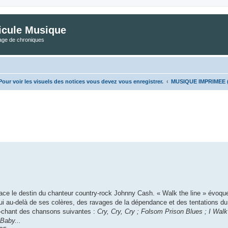
icule Musique
tage de chroniques
ur voir les visuels des notices vous devez vous enregistrer.
MUSIQUE IMPRIMEE (C
he avancée
retrace le destin du chanteur country-rock Johnny Cash. « Walk the line » évoqu
ui au-delà de ses colères, des ravages de la dépendance et des tentations du
o-chant des chansons suivantes :
Cry, Cry, Cry ; Folsom Prison Blues ; I Walk 
 Baby...