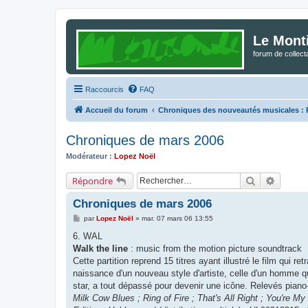
Le Mont
forum de collec
Raccourcis
FAQ
Accueil du forum
Chroniques des nouveautés musicales : Po
Chroniques de mars 2006
Modérateur :
Lopez Noël
Rechercher
Recherc
Répondre
Chroniques de mars 2006
M
par
Lopez Noël
»
mar. 07 mars 06 13:55
e
s
6. WAL
s
Walk the line
: music from the motion picture soundtrack
a
g
Cette partition reprend 15 titres ayant illustré le film qui 
e
naissance d'un nouveau style d'artiste, celle d'un homme q
star, a tout dépassé pour devenir une icône. Relevés pian
Milk Cow Blues ; Ring of Fire ; That's All Right ; You're My