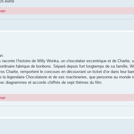
 25 euros
sage.
an.
us raconte l’histoire de Willy Wonka, un chocolatier excentrique et de Charlie, u
raordinaire fabrique de bonbons. Séparé depuis fort longtemps de sa famille, 
os Charlie, remportent le concours en découvrant un ticket d’or dans leur bar
de la légendaire Chocolaterie et de ses machineries, que personne au monde n
vec diagrammes et accords chiffrés de sept thèmes du film.
sage.