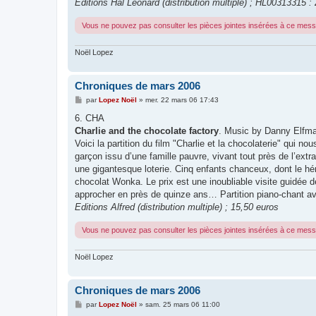
Editions Hal Leonard (distribution multiple) ; HL00313315 :
Vous ne pouvez pas consulter les pièces jointes insérées à ce mes
Noël Lopez
Chroniques de mars 2006
M
par
Lopez Noël
»
mer. 22 mars 06 17:43
e
s
6. CHA
s
Charlie and the chocolate factory
. Music by Danny Elfm
a
g
Voici la partition du film "Charlie et la chocolaterie" qui no
e
garçon issu d’une famille pauvre, vivant tout près de l’ext
une gigantesque loterie. Cinq enfants chanceux, dont le hér
chocolat Wonka. Le prix est une inoubliable visite guidée 
approcher en près de quinze ans… Partition piano-chant a
Editions Alfred (distribution multiple) ; 15,50 euros
Vous ne pouvez pas consulter les pièces jointes insérées à ce mes
Noël Lopez
Chroniques de mars 2006
M
par
Lopez Noël
»
sam. 25 mars 06 11:00
e