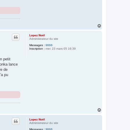
H
a
u
Lopez Noël
t
Administrateur du site
Messages :
9666
Inscription :
mer. 23 mars 05 16:39
n petit
Wonka lance
re de
’a pu
H
a
u
Lopez Noël
t
Administrateur du site
Messages :
9666