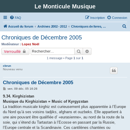
Le Monticule Musique
FAQ
Inscription
Connexion
R
Accueil du forum
Archives 2002 - 2012
Chroniques de livres, disques, partitions
e
Chroniques de Décembre 2005
c
Modérateur :
Lopez Noël
h
Rechercher
Recherche avancée
Verrouillé
e
1 message • Page
1
sur
1
r
cbrun
c
Nouveau venu
h
Chroniques de Décembre 2005
e
M
ven. 09 déc. 05 16:26
r
e
s
9.34. Kirghizistan
s
Musique du Kirghizistan = Music of Kyrgyzstan
a
g
La tradition musicale kirghiz est curieusement plus apparentée à l’Europe
e
du Nord qu’à ses voisins tadjiks, afghans et ouzbeks. Elle appartient à
une aire pouvant être qualifiée d’ «eurasienne», au nord de la route de la
soie, qui s’étend du Tartastan à l’Ecosse en passant par la Russie,
l’Europe centrale et la Scandinavie. Ces cantilènes chantées ou