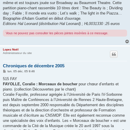
même et est toujours jouée sur Broadway au Beaumont Theatre. Cette
partition piano-chant rassemble 10 titres dont : The Beauty is ; Dividing
day ; Fable ; Il monde era vuoto ; Let’s walk ; The light in the Piazza…
Biographie d'Adam Guettel en début d'ouvrage.
Editions Hal Leonard (distribution Hal Leonard) ; HL0031330 :25 euros
Vous ne pouvez pas consulter les pièces jointes insérées à ce message.
Lopez Noël
Administrateur du site
Chroniques de décembre 2005
M
lun. 05 déc. 05 9:46
e
s
515 FAY
s
FAYOLLE, Coralie : Morceaux de boucher
pour chœur d’enfants et
a
g
piano. (collection Découvertes par le chant)
e
Coralie Fayolle, professeur agrégée à l’Université de Paris IV-Sorbonne
puis Maître de Conférences à l’Université de Rennes 2 Haute-Bretagne,
est depuis septembre 2000 responsable du Département des disciplines
théoriques et de la direction d’orchestre et professeur de Formation
musicale et d’écriture au CNSMDP. Elle est également reconnue comme
une spécialiste des voix d’enfants. Les « Morceaux de boucher » est une
commande de la Cité de la Musique créée le 20 avril 1997 sous la