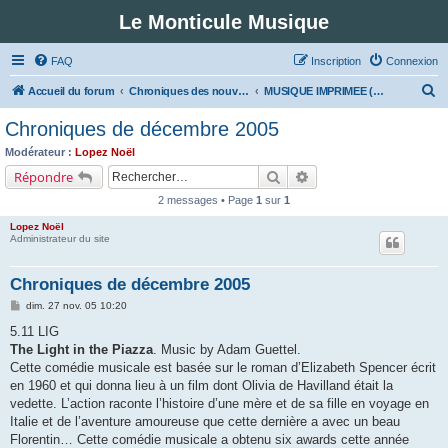
Le Monticule Musique
FAQ
Inscription
Connexion
R
Accueil du forum
Chroniques des nouveautés musicales : Pour voir les visuels des notices vous devez vous enregistrer.
MUSIQUE IMPRIMEE (Classe 5 - Musiques fonctionnelles)
e
Chroniques de décembre 2005
c
Modérateur :
Lopez Noël
h
Rechercher
Recherche avancée
Répondre
e
2 messages • Page
1
sur
1
r
Lopez Noël
c
Administrateur du site
h
Chroniques de décembre 2005
e
M
dim. 27 nov. 05 10:20
r
e
s
5.11 LIG
s
The Light in the Piazza
. Music by Adam Guettel.
a
g
Cette comédie musicale est basée sur le roman d’Elizabeth Spencer écrit
e
en 1960 et qui donna lieu à un film dont Olivia de Havilland était la
vedette. L’action raconte l’histoire d’une mère et de sa fille en voyage en
Italie et de l’aventure amoureuse que cette dernière a avec un beau
Florentin… Cette comédie musicale a obtenu six awards cette année