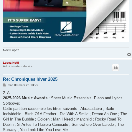
Noël Lopez
Lopez Noël
Administrateur du site
Re: Chroniques hiver 2025
M
mar. 03 mars 26 13:29
e
s
2. A.
s
2025-2026 Music Awards
: Sheet Music Essentials. Piano and Lyrics
a
g
Softcover.
e
Cette partition rassemble les titres suivants : Abracadabra ; Baile
Inolvidable ; Birds Of A Feather ; Die With A Smile ; Dream As One ; The
Girl In The Bubble ; Golden ; Man I Need ; Manchild ; Rocky Road To
Dublin ; Si Antes Te Hubiera Conocido ; Somewhere Over Laredo ; The
Subway ; You Look Like You Love Me.