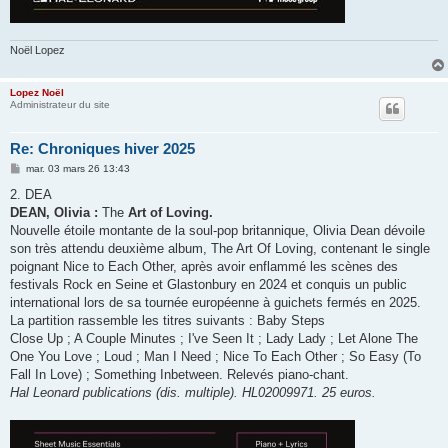
Noël Lopez
Lopez Noël
Administrateur du site
Re: Chroniques hiver 2025
M
mar. 03 mars 26 13:43
e
s
2. DEA
s
DEAN, Olivia :
The
Art of Loving.
a
g
Nouvelle étoile montante de la soul-pop britannique, Olivia Dean dévoile
e
son très attendu deuxième album, The Art Of Loving, contenant le single
poignant Nice to Each Other, après avoir enflammé les scènes des
festivals Rock en Seine et Glastonbury en 2024 et conquis un public
international lors de sa tournée européenne à guichets fermés en 2025.
La partition rassemble les titres suivants : Baby Steps
Close Up ; A Couple Minutes ; I've Seen It ; Lady Lady ; Let Alone The
One You Love ; Loud ; Man I Need ; Nice To Each Other ; So Easy (To
Fall In Love) ; Something Inbetween. Relevés piano-chant.
Hal Leonard publications (dis. multiple). HL02009971. 25 euros.