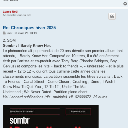
Lopez Noël
Administrateur du site
Re: Chroniques hiver 2025
M
mar. 03 mars 26 13:49
e
s
2. SOM
s
Sombr : I Barely Know Her.
a
g
Le phénomène alt-pop mondial de 20 ans dévoile son premier album tant
e
attendu, I Barely Know Her. Composé de 10 titres, il a été entièrement
écrit par l’artiste et co-produit avec Tony Berg (Phoebe Bridgers, Boy
Genius) et comporte les hits « back to friends », « undressed » et le plus
récent « 12 to 12 », qui ont tous culminé cette année dans les
classements mondiaux. La partition rassemble les titres suivants : Back
To Friends ; Canal Street ; Come Closer ; Crushing ; Dime ; I Wish I
Knew How To Quit You ; 12 To 12 ; Under The Mat
Undressed ; We Never Dated. Partition piano-chant.
Hal Leonard publications (dis. multiple). HL 02009972. 25 euros.