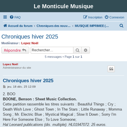
Le Monticule Musique
FAQ
Inscription
Connexion
R
Accueil du forum
Chroniques des nouveautés musicales : Pour voir les visuels des notices vous devez vous enregistrer.
MUSIQUE IMPRIMEE (Classe 2 - Rock et variétés)
e
Chroniques hiver 2025
c
Modérateur :
Lopez Noël
h
Rechercher
Recherche avancée
Répondre
e
5 messages • Page
1
sur
1
r
Lopez Noël
c
Administrateur du site
h
Chroniques hiver 2025
e
M
jeu. 18 déc. 25 12:09
r
e
s
2. BOO
s
BOONE, Benson : Sheet Music Collection.
a
g
Cette partition rassemble les titres suivants : Beautiful Things ; Cry ;
e
Death Wish Love ; Ghost Town ; In The Stars ; Little Runaway ; Momma
Song ; Mr. Electric Blue ; Mystical Magical ; Slow It Down ; Sorry I'm
Here For Someone Else ; To Love Someone;
Hal Leonard publications (dis. multiple). HL01947072. 25 euros.