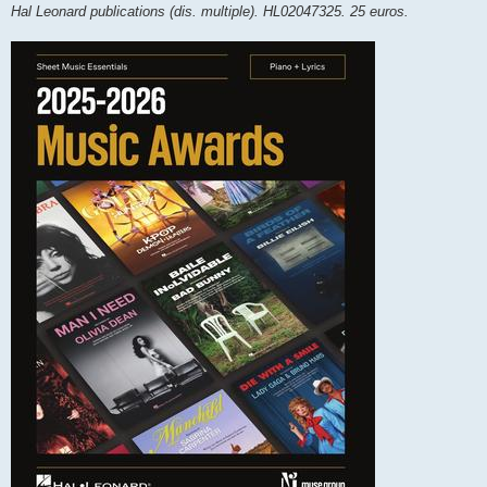
Hal Leonard publications (dis. multiple). HL02047325. 25 euros.