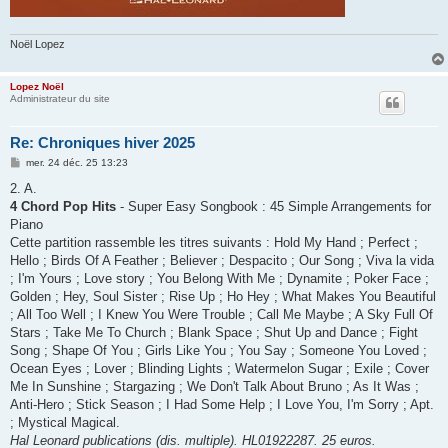
Noël Lopez
Lopez Noël
Administrateur du site
Re: Chroniques hiver 2025
M
mer. 24 déc. 25 13:23
e
s
2. A.
s
4 Chord Pop Hits
- Super Easy Songbook : 45 Simple Arrangements for
a
g
Piano
e
Cette partition rassemble les titres suivants : Hold My Hand ; Perfect ;
Hello ; Birds Of A Feather ; Believer ; Despacito ; Our Song ; Viva la vida
; I'm Yours ; Love story ; You Belong With Me ; Dynamite ; Poker Face ;
Golden ; Hey, Soul Sister ; Rise Up ; Ho Hey ; What Makes You Beautiful
; All Too Well ; I Knew You Were Trouble ; Call Me Maybe ; A Sky Full Of
Stars ; Take Me To Church ; Blank Space ; Shut Up and Dance ; Fight
Song ; Shape Of You ; Girls Like You ; You Say ; Someone You Loved ;
Ocean Eyes ; Lover ; Blinding Lights ; Watermelon Sugar ; Exile ; Cover
Me In Sunshine ; Stargazing ; We Don't Talk About Bruno ; As It Was ;
Anti-Hero ; Stick Season ; I Had Some Help ; I Love You, I'm Sorry ; Apt.
; Mystical Magical.
Hal Leonard publications (dis. multiple). HL01922287. 25 euros.