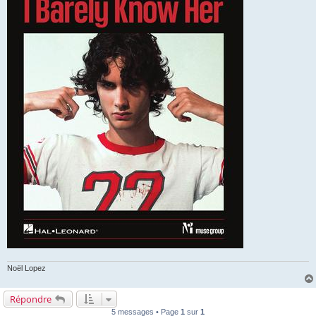
Noël Lopez
Répondre
5 messages • Page
1
sur
1