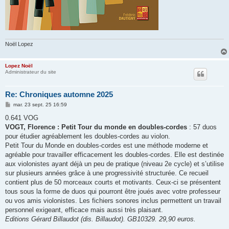
Noël Lopez
Lopez Noël
Administrateur du site
Re: Chroniques automne 2025
M
mar. 23 sept. 25 16:59
e
s
0.641 VOG
s
VOGT, Florence : Petit Tour du monde en doubles-cordes
: 57 duos
a
g
pour étudier agréablement les doubles-cordes au violon.
e
Petit Tour du Monde en doubles-cordes est une méthode moderne et
agréable pour travailler efficacement les doubles-cordes. Elle est destinée
aux violonistes ayant déjà un peu de pratique (niveau 2e cycle) et s’utilise
sur plusieurs années grâce à une progressivité structurée. Ce recueil
contient plus de 50 morceaux courts et motivants. Ceux-ci se présentent
tous sous la forme de duos qui pourront être joués avec votre professeur
ou vos amis violonistes. Les fichiers sonores inclus permettent un travail
personnel exigeant, efficace mais aussi très plaisant.
Editions Gérard Billaudot (dis. Billaudot). GB10329. 29,90 euros.