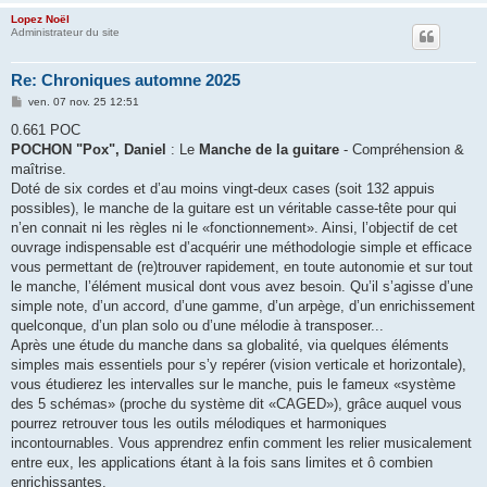
Lopez Noël
Administrateur du site
Re: Chroniques automne 2025
M
ven. 07 nov. 25 12:51
e
s
0.661 POC
s
POCHON "Pox", Daniel
: Le
Manche de la guitare
- Compréhension &
a
g
maîtrise.
e
Doté de six cordes et d’au moins vingt-deux cases (soit 132 appuis
possibles), le manche de la guitare est un véritable casse-tête pour qui
n’en connait ni les règles ni le «fonctionnement». Ainsi, l’objectif de cet
ouvrage indispensable est d’acquérir une méthodologie simple et efficace
vous permettant de (re)trouver rapidement, en toute autonomie et sur tout
le manche, l’élément musical dont vous avez besoin. Qu’il s’agisse d’une
simple note, d’un accord, d’une gamme, d’un arpège, d’un enrichissement
quelconque, d’un plan solo ou d’une mélodie à transposer...
Après une étude du manche dans sa globalité, via quelques éléments
simples mais essentiels pour s’y repérer (vision verticale et horizontale),
vous étudierez les intervalles sur le manche, puis le fameux «système
des 5 schémas» (proche du système dit «CAGED»), grâce auquel vous
pourrez retrouver tous les outils mélodiques et harmoniques
incontournables. Vous apprendrez enfin comment les relier musicalement
entre eux, les applications étant à la fois sans limites et ô combien
enrichissantes.