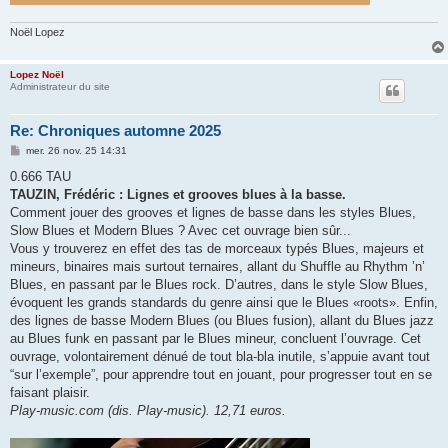
Noël Lopez
Lopez Noël
Administrateur du site
Re: Chroniques automne 2025
M
mer. 26 nov. 25 14:31
e
s
0.666 TAU
s
TAUZIN, Frédéric : Lignes et grooves blues à la basse.
a
g
Comment jouer des grooves et lignes de basse dans les styles Blues,
e
Slow Blues et Modern Blues ? Avec cet ouvrage bien sûr...
Vous y trouverez en effet des tas de morceaux typés Blues, majeurs et
mineurs, binaires mais surtout ternaires, allant du Shuffle au Rhythm ’n’
Blues, en passant par le Blues rock. D’autres, dans le style Slow Blues,
évoquent les grands standards du genre ainsi que le Blues «roots». Enfin,
des lignes de basse Modern Blues (ou Blues fusion), allant du Blues jazz
au Blues funk en passant par le Blues mineur, concluent l’ouvrage. Cet
ouvrage, volontairement dénué de tout bla-bla inutile, s’appuie avant tout
“sur l’exemple”, pour apprendre tout en jouant, pour progresser tout en se
faisant plaisir.
Play-music.com (dis. Play-music). 12,71 euros.