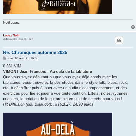
Noël Lopez
Lopez Noël
Administrateur du site
Re: Chroniques automne 2025
M
mar. 18 nov. 25 16:53
e
s
0.661 VIM
s
VIMONT Jean-Francois : Au-delà de la tablature
a
g
Que vous soyez débutant ou que vous ayez déjà appris avec les
e
tablatures, vous trouverez là des études dans le style folk, blues, rock,
etc. à déchiffrer puis à jouer avec un audio d’accompagnement, et des
exercices pour lire et jouer à vue toute partition. Effets, notes, rythmes,
nuances, la notation de la guitare n’aura plus de secrets pour vous !
Hit Diffusion (dis. Billaudot); HIT61027. 24,90 euros