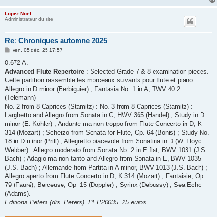
Lopez Noël
Administrateur du site
Re: Chroniques automne 2025
M
ven. 05 déc. 25 17:57
e
s
0.672 A.
s
Advanced Flute Repertoire
: Selected Grade 7 & 8 examination pieces.
a
g
Cette partition rassemble les morceaux suivants pour flûte et piano :
e
Allegro in D minor (Berbiguier) ; Fantasia No. 1 in A, TWV 40:2
(Telemann)
No. 2 from 8 Caprices (Stamitz) ; No. 3 from 8 Caprices (Stamitz) ;
Larghetto and Allegro from Sonata in C, HWV 365 (Handel) ; Study in D
minor (E. Köhler) ; Andante ma non troppo from Flute Concerto in D, K
314 (Mozart) ; Scherzo from Sonata for Flute, Op. 64 (Bonis) ; Study No.
18 in D minor (Prill) ; Allegretto piacevole from Sonatina in D (W. Lloyd
Webber) ; Allegro moderato from Sonata No. 2 in E flat, BWV 1031 (J.S.
Bach) ; Adagio ma non tanto and Allegro from Sonata in E, BWV 1035
(J.S. Bach) ; Allemande from Partita in A minor, BWV 1013 (J.S. Bach) ;
Allegro aperto from Flute Concerto in D, K 314 (Mozart) ; Fantaisie, Op.
79 (Fauré); Berceuse, Op. 15 (Doppler) ; Syrinx (Debussy) ; Sea Echo
(Adams).
Editions Peters (dis. Peters). PEP20035. 25 euros.