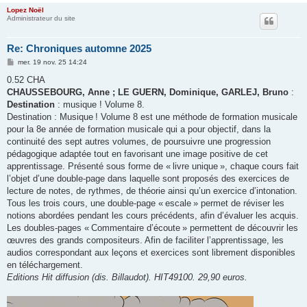
Lopez Noël
Administrateur du site
Re: Chroniques automne 2025
M
mer. 19 nov. 25 14:24
e
s
0.52 CHA
s
CHAUSSEBOURG, Anne ; LE GUERN, Dominique, GARLEJ, Bruno
:
a
g
Destination
: musique ! Volume 8.
e
Destination : Musique ! Volume 8 est une méthode de formation musicale
pour la 8e année de formation musicale qui a pour objectif, dans la
continuité des sept autres volumes, de poursuivre une progression
pédagogique adaptée tout en favorisant une image positive de cet
apprentissage. Présenté sous forme de « livre unique », chaque cours fait
l’objet d’une double-page dans laquelle sont proposés des exercices de
lecture de notes, de rythmes, de théorie ainsi qu’un exercice d’intonation.
Tous les trois cours, une double-page « escale » permet de réviser les
notions abordées pendant les cours précédents, afin d’évaluer les acquis.
Les doubles-pages « Commentaire d’écoute » permettent de découvrir les
œuvres des grands compositeurs. Afin de faciliter l’apprentissage, les
audios correspondant aux leçons et exercices sont librement disponibles
en téléchargement.
Editions Hit diffusion (dis. Billaudot). HIT49100. 29,90 euros.