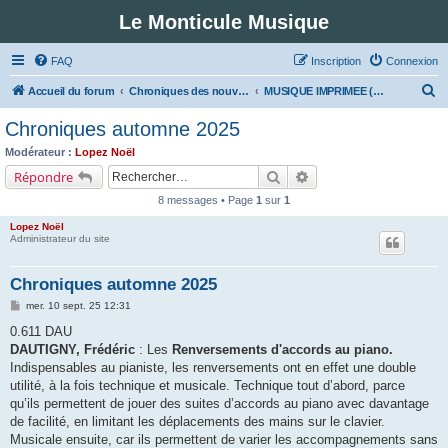
Le Monticule Musique
FAQ
Inscription
Connexion
R
Accueil du forum
Chroniques des nouveautés musicales : Pour voir les visuels des notices vous devez vous enregistrer.
MUSIQUE IMPRIMEE (Classe 0 - Sciences et techniques musicales)
e
Chroniques automne 2025
c
Modérateur :
Lopez Noël
h
Rechercher
Recherche avancée
Répondre
e
8 messages • Page
1
sur
1
r
Lopez Noël
c
Administrateur du site
h
Chroniques automne 2025
e
M
mer. 10 sept. 25 12:31
r
e
s
0.611 DAU
s
DAUTIGNY, Frédéric
: Les
Renversements d'accords au piano.
a
g
Indispensables au pianiste, les renversements ont en effet une double
e
utilité, à la fois technique et musicale. Technique tout d’abord, parce
qu’ils permettent de jouer des suites d’accords au piano avec davantage
de facilité, en limitant les déplacements des mains sur le clavier.
Musicale ensuite, car ils permettent de varier les accompagnements sans