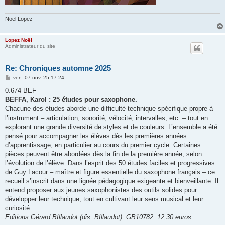
Noël Lopez
Lopez Noël
Administrateur du site
Re: Chroniques automne 2025
M
ven. 07 nov. 25 17:24
e
s
0.674 BEF
s
BEFFA, Karol : 25 études pour saxophone.
a
g
Chacune des études aborde une difficulté technique spécifique propre à
e
l’instrument – articulation, sonorité, vélocité, intervalles, etc. – tout en
explorant une grande diversité de styles et de couleurs. L’ensemble a été
pensé pour accompagner les élèves dès les premières années
d’apprentissage, en particulier au cours du premier cycle. Certaines
pièces peuvent être abordées dès la fin de la première année, selon
l’évolution de l’élève. Dans l’esprit des 50 études faciles et progressives
de Guy Lacour – maître et figure essentielle du saxophone français – ce
recueil s’inscrit dans une lignée pédagogique exigeante et bienveillante. Il
entend proposer aux jeunes saxophonistes des outils solides pour
développer leur technique, tout en cultivant leur sens musical et leur
curiosité.
Editions Gérard BIllaudot (dis. BIllaudot). GB10782. 12,30 euros.