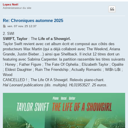
Lopez Noël
Administrateur du site
Re: Chroniques automne 2025
M
ven. 07 nov. 25 12:37
e
s
2. SWI
s
SWIFT, Taylor
: The
Life of a Showgirl.
a
g
Taylor Swift revient avec cet album écrit et composé aux côtés des
e
producteurs Max Martin (qui a déjà collaboré avec The Weeknd, Ariana
Grande, Justin Bieber…) ainsi que Shellback. Il inclut 12 titres dont un
featuring avec Sabrina Carpenter. la partition rassemble les titres suivants
: Honey ; Father Figure ; The Fate Of Ophelia ; Elizabeth Taylor ; Opalite
; Eldest Daughter ; Ruin The Friendship ; Actually Romantic ; Wi$h Li$t ;
Wood
CANCELLED ! ; The Life Of A Showgirl. Relevés piano-chant.
Hal Leonard publications (dis. multiple). HL01953527. 25 euros
.