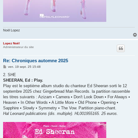
Noël Lopez
Lopez Noël
Administrateur du site
Re: Chroniques automne 2025
M
ven. 19 sept. 25 15:48
e
s
2. SHE
s
SHEERAN, Ed : Play.
a
g
Play est le septième album studio du chanteur Ed Sheeran sorti le 12
e
septembre 2025 chez Gingerbread Man Records. la partition rassemble
les titres suivants : Azizam • Camera • Don't Look Down • For Always •
Heaven • In Other Words • A Little More • Old Phone • Opening •
Sapphire • Slowly • Symmetry • The Vow. Partition piano-chant.
Hal Leonard publications (dis. multiple). HL001955165. 25 euros.