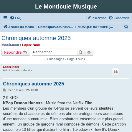
Le Monticule Musique
FAQ
Inscription
Connexion
R
Accueil du forum
Chroniques des nouveautés musicales : Pour voir les visuels des notices vous devez vous enregistrer.
MUSIQUE IMPRIMEE (Classe 2 - Rock et variétés)
e
Chroniques automne 2025
c
Modérateur :
Lopez Noël
h
Rechercher
Recherche avancée
Répondre
e
4 messages • Page
1
sur
1
r
Lopez Noël
c
Administrateur du site
h
Chroniques automne 2025
e
M
mer. 10 sept. 25 13:01
r
e
s
2.9 KPO
s
KPop Demon Hunters
: Music from the Netflix Film.
a
g
Les membres d'un groupe de K-Pop se servent de leurs identités
e
secrètes de chasseuses de démons afin de protéger leurs admirateurs
d'une menace surnaturelle. Elles combattent ensemble leur plus grand
ennemi: un groupe de garçons rival composé de démons. Cette partition
rassemble 10 titres qui illustrent le film : Takedown • How It's Done •