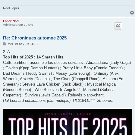
Noël Lopez
Lopez Noël
Administrateur du site
Re: Chroniques automne 2025
M
mer. 19 nov. 25 16:32
e
s
2. A.
s
Top Hits of 2025 : 14 Smash Hits.
a
g
Cette partition rassemble les succès suivants : Abracadabra (Lady Gaga)
e
; Golden (Kpop Demon Hunters) ; Pretty Little Baby (Connie Francis) ;
Bad Dreams (Teddy Swims) ; Messy (Lola Young) ; Ordinary (Alex
Warren) ; Anxiety (Doechii) ; The Giver (Chappell Roan) ; Azizam (Ed
Sheeran) ; Steve's Lava Chicken (Jack Black) ; Mystical Magical
(Benson Boone) ; Who Believes In Angels ? ; Manchild (Sabrina
Carpenter) ; Survive (Lewis Capaldi). Relevés piano-chant.
Hal Leonard publications (dis. multiple). HL01941944. 25 euros.