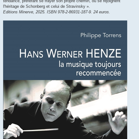
tendance, préférant se frayer son propre chemin, où se rejoignent
l'héritage de Schonberg et celui de Stravinsky ».
Editions Minerve, 2025. ISBN 978-2-86931-187-9. 24 euros.