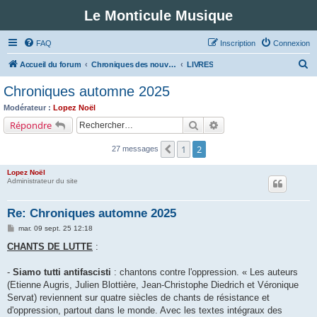
Le Monticule Musique
FAQ
Inscription
Connexion
R
Accueil du forum
Chroniques des nouveautés musicales : Pour voir les visuels des notices vous devez vous enregistrer.
LIVRES
e
Chroniques automne 2025
c
Modérateur :
Lopez Noël
h
Rechercher
Recherche avancée
Répondre
e
1
2
Précédent
27 messages
r
c
Lopez Noël
Administrateur du site
h
e
Re: Chroniques automne 2025
r
M
mar. 09 sept. 25 12:18
e
s
CHANTS DE LUTTE
:
s
a
g
-
Siamo tutti antifascisti
: chantons contre l'oppression. « Les auteurs
e
(Etienne Augris, Julien Blottière, Jean-Christophe Diedrich et Véronique
Servat) reviennent sur quatre siècles de chants de résistance et
d'oppression, partout dans le monde. Avec les textes intégraux des