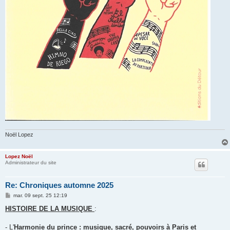
Noël Lopez
Lopez Noël
Administrateur du site
Re: Chroniques automne 2025
M
mar. 09 sept. 25 12:19
e
s
HISTOIRE DE LA MUSIQUE
:
s
a
g
- L'
Harmonie du prince : musique, sacré, pouvoirs à Paris et