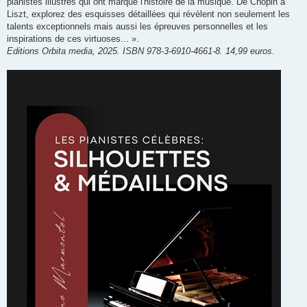
pianistes illustres qui ont marqué l'histoire de la musique. De Chopin à
Liszt, explorez des esquisses détaillées qui révèlent non seulement les
talents exceptionnels mais aussi les épreuves personnelles et les
inspirations de ces virtuoses... ».
Editions Orbita media, 2025. ISBN 978-3-6910-4661-8. 14,99 euros.