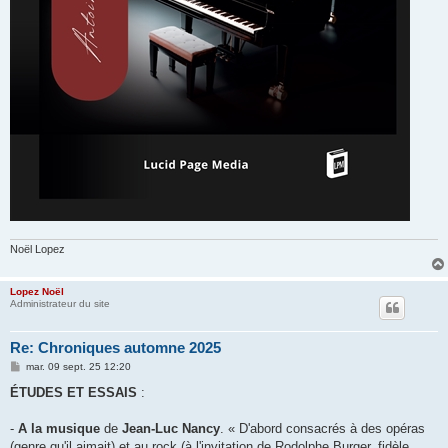
Noël Lopez
Lopez Noël
Administrateur du site
Re: Chroniques automne 2025
M
mar. 09 sept. 25 12:20
e
s
ÉTUDES ET ESSAIS
:
s
a
g
-
A la musique
de
Jean-Luc Nancy
. « D'abord consacrés à des opéras
e
(genre qu'il aimait) et au rock (à l'invitation de Rodolphe Burger, fidèle