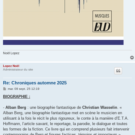
Noël Lopez
Lopez Noël
Administrateur du site
Re: Chroniques automne 2025
M
mar. 09 sept. 25 12:19
e
s
BIOGRAPHIE :
s
a
g
-
Alban Berg
: une biographie fantastique de
Christian Wasselin
. «
e
Alban Berg, une biographie fantastique met en scène le musicien en
utilisant à la fois le récit le plus rigoureux, le conte à la manière d’E.T.A.
Hoffmann, l’article savant, le reportage, la parodie, le dialogue et toutes
les formes de la fiction. Ce livre qui en comprend plusieurs fait intervenir
contemporains de Berg et figures factices, témoins et imposteurs ».