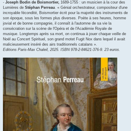
-
Joseph Bodin de Boismortier,
1689-1755 : un musicien à la cour des
Lumières de
Stéphan Perreau
. « Génial orchestrateur, compositeur d'une
incroyable fécondité, Boismortier écrit pour la majorité des instruments de
son époque, sous les formes plus diverses. Poète à ses heures, homme
jovial et de bonne compagnie, il connaît à l'automne de sa vie la
consécration sur la scène de l'Opéra et de l'Académie Royale de
musique. Longtemps après sa mort, on continua à jouer chaque veille de
Noël au Concert Spirituel, son grand motet Fugit Nox dans lequel il avait
malicieusement inséré des airs traditionnels catalans ».
Editions Paris-Max Chaleil, 2025. ISBN 978-2-84621-376-9. 23 euros.