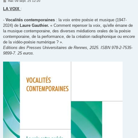
M
mar. 09 sept. 25 12:20
e
s
LA VOIX
:
s
a
g
-
Vocalités contemporaines
: la voix entre poésie et musique (1947-
e
2024) de
Laure Gauthier.
« Comment repenser la voix, qu'elle émane de
la musique contemporaine, des diverses médiations orales de la poésie
contemporaine, de la performance, de la création radiophonique ou encore
de la vidéo-poésie numérique ? ».
Editions des Presses Universitaires de Rennes, 2025. ISBN 978-2-7535-
9899-7. 25 euros.