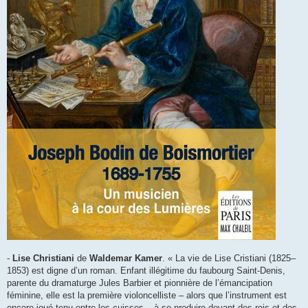
-
Lise Christiani
de
Waldemar Kamer
. « La vie de Lise Cristiani (1825–
1853) est digne d’un roman. Enfant illégitime du faubourg Saint-Denis,
parente du dramaturge Jules Barbier et pionnière de l’émancipation
féminine, elle est la première violoncelliste – alors que l’instrument est
encore joué tenu entre les cuisses – à se produire devant des rois et des