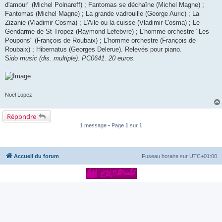
d'amour" (Michel Polnareff) ; Fantomas se déchaîne (Michel Magne) ;
Fantomas (Michel Magne) ; La grande vadrouille (George Auric) ; La
Zizanie (Vladimir Cosma) ; L'Aile ou la cuisse (Vladimir Cosma) ; Le
Gendarme de St-Tropez (Raymond Lefebvre) ; L'homme orchestre "Les
Poupons" (François de Roubaix) ; L'homme orchestre (François de
Roubaix) ; Hibernatus (Georges Delerue). Relevés pour piano.
S
ido music (dis. multiple). PC0641. 20 euros.
Noël Lopez
Répondre
1 message • Page
1
sur
1
Accueil du forum
Fuseau horaire sur
UTC+01:00