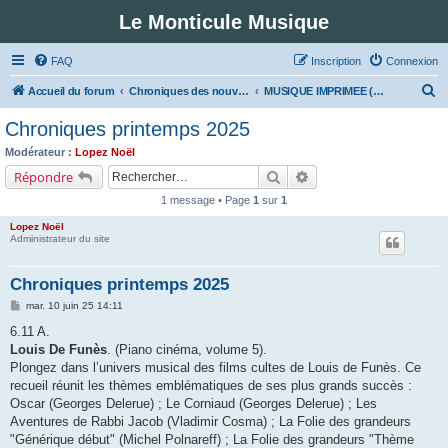
Le Monticule Musique
FAQ
Inscription
Connexion
R
Accueil du forum
Chroniques des nouveautés musicales : Pour voir les visuels des notices vous devez vous enregistrer.
MUSIQUE IMPRIMEE (Classe 6 - Musique et cinéma)
e
Chroniques printemps 2025
c
Modérateur :
Lopez Noël
h
Rechercher
Recherche avancée
Répondre
e
1 message • Page
1
sur
1
r
Lopez Noël
c
Administrateur du site
h
Chroniques printemps 2025
e
M
mar. 10 juin 25 14:11
r
e
s
6.11 A.
s
Louis De Funès
. (Piano cinéma, volume 5).
a
g
Plongez dans l’univers musical des films cultes de Louis de Funès. Ce
e
recueil réunit les thèmes emblématiques de ses plus grands succès :
Oscar (Georges Delerue) ; Le Corniaud (Georges Delerue) ; Les
Aventures de Rabbi Jacob (Vladimir Cosma) ; La Folie des grandeurs
"Générique début" (Michel Polnareff) ; La Folie des grandeurs "Thème