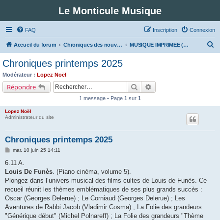
Le Monticule Musique
FAQ
Inscription
Connexion
R
Accueil du forum
Chroniques des nouveautés musicales : Pour voir les visuels des notices vous devez vous enregistrer.
MUSIQUE IMPRIMEE (Classe 6 - Musique et cinéma)
e
Chroniques printemps 2025
c
Modérateur :
Lopez Noël
h
Rechercher
Recherche avancée
Répondre
e
1 message • Page
1
sur
1
r
Lopez Noël
c
Administrateur du site
h
Chroniques printemps 2025
e
M
mar. 10 juin 25 14:11
r
e
s
6.11 A.
s
Louis De Funès
. (Piano cinéma, volume 5).
a
g
Plongez dans l’univers musical des films cultes de Louis de Funès. Ce
e
recueil réunit les thèmes emblématiques de ses plus grands succès :
Oscar (Georges Delerue) ; Le Corniaud (Georges Delerue) ; Les
Aventures de Rabbi Jacob (Vladimir Cosma) ; La Folie des grandeurs
"Générique début" (Michel Polnareff) ; La Folie des grandeurs "Thème