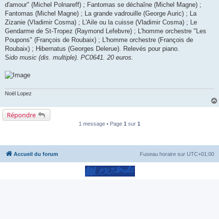
d'amour" (Michel Polnareff) ; Fantomas se déchaîne (Michel Magne) ;
Fantomas (Michel Magne) ; La grande vadrouille (George Auric) ; La
Zizanie (Vladimir Cosma) ; L'Aile ou la cuisse (Vladimir Cosma) ; Le
Gendarme de St-Tropez (Raymond Lefebvre) ; L'homme orchestre "Les
Poupons" (François de Roubaix) ; L'homme orchestre (François de
Roubaix) ; Hibernatus (Georges Delerue). Relevés pour piano.
S
ido music (dis. multiple). PC0641. 20 euros.
Noël Lopez
Répondre
1 message • Page
1
sur
1
Accueil du forum
Fuseau horaire sur
UTC+01:00