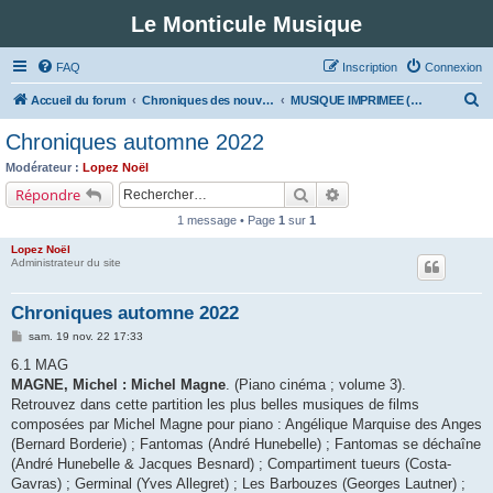
Le Monticule Musique
FAQ
Inscription
Connexion
R
Accueil du forum
Chroniques des nouveautés musicales : Pour voir les visuels des notices vous devez vous enregistrer.
MUSIQUE IMPRIMEE (Classe 5 - Musiques fonctionnelles)
e
Chroniques automne 2022
c
Modérateur :
Lopez Noël
h
Rechercher
Recherche avancée
Répondre
e
1 message • Page
1
sur
1
r
Lopez Noël
c
Administrateur du site
h
Chroniques automne 2022
e
M
sam. 19 nov. 22 17:33
r
e
s
6.1 MAG
s
MAGNE, Michel : Michel Magne
. (Piano cinéma ; volume 3).
a
g
Retrouvez dans cette partition les plus belles musiques de films
e
composées par Michel Magne pour piano : Angélique Marquise des Anges
(Bernard Borderie) ; Fantomas (André Hunebelle) ; Fantomas se déchaîne
(André Hunebelle & Jacques Besnard) ; Compartiment tueurs (Costa-
Gavras) ; Germinal (Yves Allegret) ; Les Barbouzes (Georges Lautner) ;