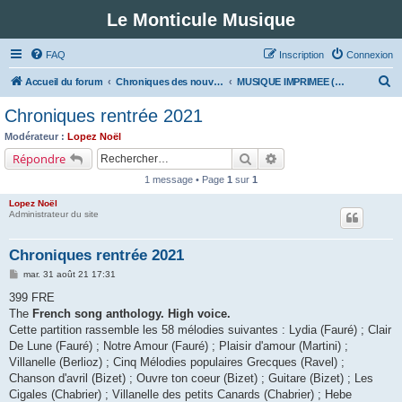
Le Monticule Musique
FAQ
Inscription
Connexion
R
Accueil du forum
Chroniques des nouveautés musicales : Pour voir les visuels des notices vous devez vous enregistrer.
MUSIQUE IMPRIMEE (Classe 3 - Musique classique)
e
Chroniques rentrée 2021
c
Modérateur :
Lopez Noël
h
Rechercher
Recherche avancée
Répondre
e
1 message • Page
1
sur
1
r
Lopez Noël
c
Administrateur du site
h
Chroniques rentrée 2021
e
M
mar. 31 août 21 17:31
r
e
s
399 FRE
s
The
French song anthology. High voice.
a
g
Cette partition rassemble les 58 mélodies suivantes : Lydia (Fauré) ; Clair
e
De Lune (Fauré) ; Notre Amour (Fauré) ; Plaisir d'amour (Martini) ;
Villanelle (Berlioz) ; Cinq Mélodies populaires Grecques (Ravel) ;
Chanson d'avril (Bizet) ; Ouvre ton coeur (Bizet) ; Guitare (Bizet) ; Les
Cigales (Chabrier) ; Villanelle des petits Canards (Chabrier) ; Hebe