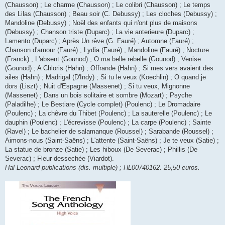
(Chausson) ; Le charme (Chausson) ; Le colibri (Chausson) ; Le temps
des Lilas (Chausson) ; Beau soir (C. Debussy) ; Les cloches (Debussy) ;
Mandoline (Debussy) ; Noël des enfants qui n'ont plus de maisons
(Debussy) ; Chanson triste (Duparc) ; La vie anterieure (Duparc) ;
Lamento (Duparc) ; Après Un rêve (G. Fauré) ; Automne (Fauré) ;
Chanson d'amour (Fauré) ; Lydia (Fauré) ; Mandoline (Fauré) ; Nocture
(Franck) ; L'absent (Gounod) ; O ma belle rebelle (Gounod) ; Venise
(Gounod) ; A Chloris (Hahn) ; Offrande (Hahn) ; Si mes vers avaient des
ailes (Hahn) ; Madrigal (D'Indy) ; Si tu le veux (Koechlin) ; O quand je
dors (Liszt) ; Nuit d'Espagne (Massenet) ; Si tu veux, Mignonne
(Massenet) ; Dans un bois solitaire et sombre (Mozart) ; Psyche
(Paladilhe) ; Le Bestiare (Cycle complet) (Poulenc) ; Le Dromadaire
(Poulenc) ; La chêvre du Thibet (Poulenc) ; La sauterelle (Poulenc) ; Le
dauphin (Poulenc) ; L'écrevisse (Poulenc) ; La carpe (Poulenc) ; Sainte
(Ravel) ; Le bachelier de salamanque (Roussel) ; Sarabande (Roussel) ;
Aimons-nous (Saint-Saëns) ; L'attente (Saint-Saëns) ; Je te veux (Satie) ;
La statue de bronze (Satie) ; Les hiboux (De Severac) ; Phillis (De
Severac) ; Fleur dessechée (Viardot).
Hal Leonard publications (dis. multiple) ; HL00740162. 25,50 euros.