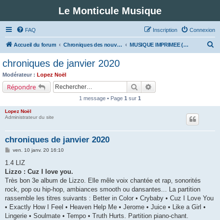
Le Monticule Musique
FAQ
Inscription
Connexion
R
Accueil du forum
Chroniques des nouveautés musicales : Pour voir les visuels des notices vous devez vous enregistrer.
MUSIQUE IMPRIMEE (Classe 1 - Musiques d'influences afro-américaines)
e
chroniques de janvier 2020
c
Modérateur :
Lopez Noël
h
Rechercher
Recherche avancée
Répondre
e
1 message • Page
1
sur
1
r
Lopez Noël
c
Administrateur du site
h
chroniques de janvier 2020
e
M
ven. 10 janv. 20 16:10
r
e
s
1.4 LIZ
s
Lizzo : Cuz I love you.
a
g
Très bon 3e album de Lizzo. Elle mêle voix chantée et rap, sonorités
e
rock, pop ou hip-hop, ambiances smooth ou dansantes... La partition
rassemble les titres suivants : Better in Color • Crybaby • Cuz I Love You
• Exactly How I Feel • Heaven Help Me • Jerome • Juice • Like a Girl •
Lingerie • Soulmate • Tempo • Truth Hurts. Partition piano-chant.