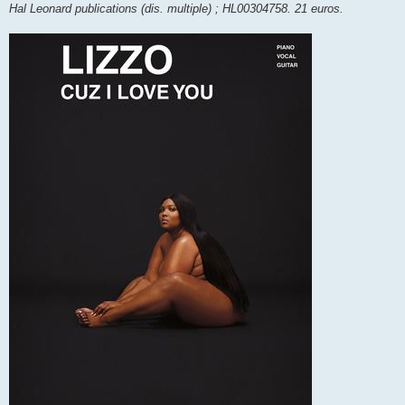
Hal Leonard publications (dis. multiple) ; HL00304758. 21 euros.