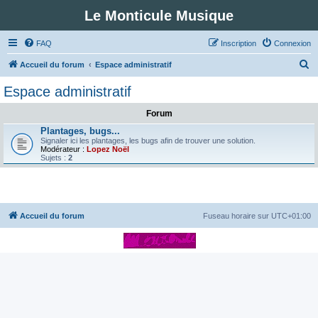
Le Monticule Musique
FAQ
Inscription
Connexion
R
Accueil du forum
Espace administratif
e
Espace administratif
c
Forum
h
Plantages, bugs...
e
Signaler ici les plantages, les bugs afin de trouver une solution.
Modérateur :
Lopez Noël
r
Sujets :
2
c
h
e
Accueil du forum
Fuseau horaire sur
UTC+01:00
r