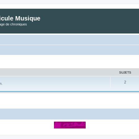
icule Musique
tage de chroniques
SUJETS
2
n.