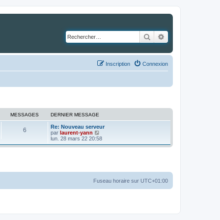
Rechercher
Recherche avancé
Inscription
Connexion
MESSAGES
DERNIER MESSAGE
Re: Nouveau serveur
6
C
par
laurent-yann
o
lun. 28 mars 22 20:58
n
s
u
l
t
e
r
Fuseau horaire sur
UTC+01:00
l
e
d
e
r
n