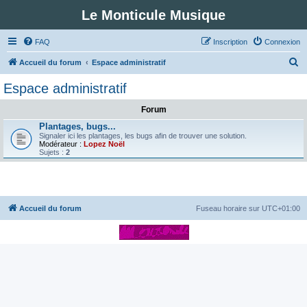
Le Monticule Musique
FAQ
Inscription
Connexion
R
Accueil du forum
Espace administratif
e
Espace administratif
c
Forum
h
Plantages, bugs...
e
Signaler ici les plantages, les bugs afin de trouver une solution.
Modérateur :
Lopez Noël
r
Sujets :
2
c
h
e
Accueil du forum
Fuseau horaire sur
UTC+01:00
r