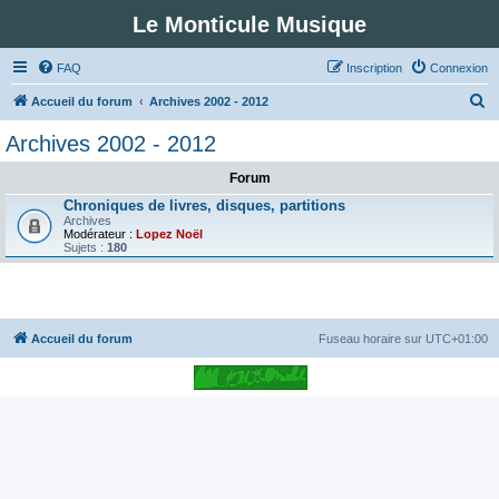
Le Monticule Musique
FAQ
Inscription
Connexion
R
Accueil du forum
Archives 2002 - 2012
e
Archives 2002 - 2012
c
Forum
h
Chroniques de livres, disques, partitions
e
Archives
Modérateur :
Lopez Noël
r
Sujets :
180
c
h
e
Accueil du forum
Fuseau horaire sur
UTC+01:00
r