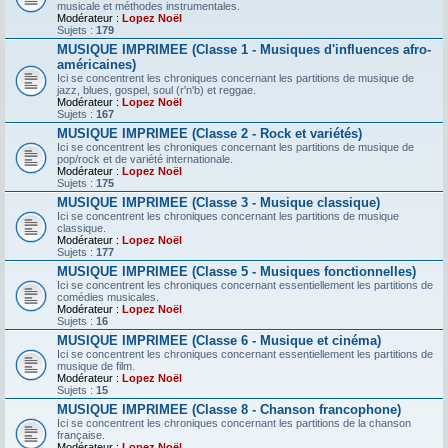
musicale et méthodes instrumentales.
Modérateur :
Lopez Noël
Sujets :
179
MUSIQUE IMPRIMEE (Classe 1 - Musiques d'influences afro-
américaines)
Ici se concentrent les chroniques concernant les partitions de musique de
jazz, blues, gospel, soul (r'n'b) et reggae.
Modérateur :
Lopez Noël
Sujets :
167
MUSIQUE IMPRIMEE (Classe 2 - Rock et variétés)
Ici se concentrent les chroniques concernant les partitions de musique de
pop/rock et de variété internationale.
Modérateur :
Lopez Noël
Sujets :
175
MUSIQUE IMPRIMEE (Classe 3 - Musique classique)
Ici se concentrent les chroniques concernant les partitions de musique
classique.
Modérateur :
Lopez Noël
Sujets :
177
MUSIQUE IMPRIMEE (Classe 5 - Musiques fonctionnelles)
Ici se concentrent les chroniques concernant essentiellement les partitions de
comédies musicales.
Modérateur :
Lopez Noël
Sujets :
16
MUSIQUE IMPRIMEE (Classe 6 - Musique et cinéma)
Ici se concentrent les chroniques concernant essentiellement les partitions de
musique de film.
Modérateur :
Lopez Noël
Sujets :
15
MUSIQUE IMPRIMEE (Classe 8 - Chanson francophone)
Ici se concentrent les chroniques concernant les partitions de la chanson
française.
Modérateur :
Lopez Noël