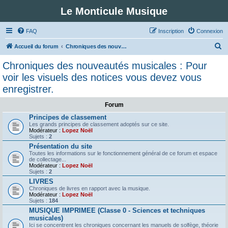
Le Monticule Musique
FAQ
Inscription
Connexion
R
Accueil du forum
Chroniques des nouveautés musicales : Pour voir les visuels des notices vous devez vous enregistrer.
e
Chroniques des nouveautés musicales : Pour
c
voir les visuels des notices vous devez vous
h
enregistrer.
e
Forum
r
Principes de classement
c
Les grands principes de classement adoptés sur ce site.
Modérateur :
Lopez Noël
h
Sujets :
2
e
Présentation du site
Toutes les informations sur le fonctionnement général de ce forum et espace
r
de collectage...
Modérateur :
Lopez Noël
Sujets :
2
LIVRES
Chroniques de livres en rapport avec la musique.
Modérateur :
Lopez Noël
Sujets :
184
MUSIQUE IMPRIMEE (Classe 0 - Sciences et techniques
musicales)
Ici se concentrent les chroniques concernant les manuels de solfège, théorie