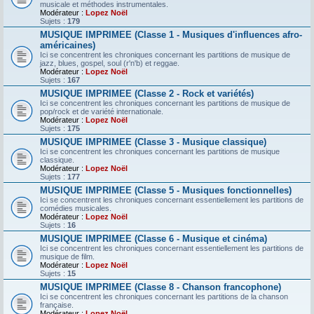
musicale et méthodes instrumentales.
Modérateur :
Lopez Noël
Sujets :
179
MUSIQUE IMPRIMEE (Classe 1 - Musiques d'influences afro-
américaines)
Ici se concentrent les chroniques concernant les partitions de musique de
jazz, blues, gospel, soul (r'n'b) et reggae.
Modérateur :
Lopez Noël
Sujets :
167
MUSIQUE IMPRIMEE (Classe 2 - Rock et variétés)
Ici se concentrent les chroniques concernant les partitions de musique de
pop/rock et de variété internationale.
Modérateur :
Lopez Noël
Sujets :
175
MUSIQUE IMPRIMEE (Classe 3 - Musique classique)
Ici se concentrent les chroniques concernant les partitions de musique
classique.
Modérateur :
Lopez Noël
Sujets :
177
MUSIQUE IMPRIMEE (Classe 5 - Musiques fonctionnelles)
Ici se concentrent les chroniques concernant essentiellement les partitions de
comédies musicales.
Modérateur :
Lopez Noël
Sujets :
16
MUSIQUE IMPRIMEE (Classe 6 - Musique et cinéma)
Ici se concentrent les chroniques concernant essentiellement les partitions de
musique de film.
Modérateur :
Lopez Noël
Sujets :
15
MUSIQUE IMPRIMEE (Classe 8 - Chanson francophone)
Ici se concentrent les chroniques concernant les partitions de la chanson
française.
Modérateur :
Lopez Noël