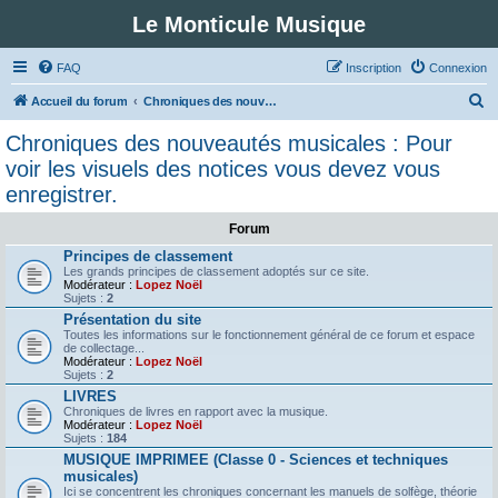
Le Monticule Musique
FAQ
Inscription
Connexion
R
Accueil du forum
Chroniques des nouveautés musicales : Pour voir les visuels des notices vous devez vous enregistrer.
e
Chroniques des nouveautés musicales : Pour
c
voir les visuels des notices vous devez vous
h
enregistrer.
e
Forum
r
Principes de classement
c
Les grands principes de classement adoptés sur ce site.
Modérateur :
Lopez Noël
h
Sujets :
2
e
Présentation du site
Toutes les informations sur le fonctionnement général de ce forum et espace
r
de collectage...
Modérateur :
Lopez Noël
Sujets :
2
LIVRES
Chroniques de livres en rapport avec la musique.
Modérateur :
Lopez Noël
Sujets :
184
MUSIQUE IMPRIMEE (Classe 0 - Sciences et techniques
musicales)
Ici se concentrent les chroniques concernant les manuels de solfège, théorie