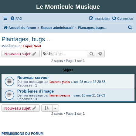
Le Monticule Musique
FAQ
Inscription
Connexion
R
Accueil du forum
Espace administratif
Plantages, bugs...
e
Plantages, bugs...
c
Modérateur :
Lopez Noël
h
Rechercher
Recherche avancé
Nouveau sujet
e
2 sujets • Page
1
sur
1
r
Sujets
c
Nouveau serveur
h
Dernier message par
laurent-yann
«
lun. 28 mars 22 20:58
Réponses :
1
e
Problèmes d'image
r
Dernier message par
laurent-yann
«
sam. 15 mai 21 19:03
Réponses :
3
Nouveau sujet
2 sujets • Page
1
sur
1
PERMISSIONS DU FORUM