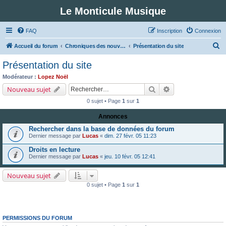
Le Monticule Musique
FAQ
Inscription
Connexion
R
Accueil du forum
Chroniques des nouveautés musicales : Pour voir les visuels des notices vous devez vous enregistrer.
Présentation du site
e
Présentation du site
c
Modérateur :
Lopez Noël
h
Rechercher
Recherche avancé
Nouveau sujet
e
0 sujet • Page
1
sur
1
r
Annonces
c
Rechercher dans la base de données du forum
h
Dernier message par
Lucas
«
dim. 27 févr. 05 11:23
e
Droits en lecture
r
Dernier message par
Lucas
«
jeu. 10 févr. 05 12:41
Nouveau sujet
0 sujet • Page
1
sur
1
PERMISSIONS DU FORUM