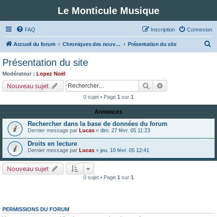
Le Monticule Musique
FAQ
Inscription
Connexion
R
Accueil du forum
Chroniques des nouveautés musicales : Pour voir les visuels des notices vous devez vous enregistrer.
Présentation du site
e
Présentation du site
c
Modérateur :
Lopez Noël
h
Rechercher
Recherche avancé
Nouveau sujet
e
0 sujet • Page
1
sur
1
r
Annonces
c
Rechercher dans la base de données du forum
h
Dernier message par
Lucas
«
dim. 27 févr. 05 11:23
e
Droits en lecture
r
Dernier message par
Lucas
«
jeu. 10 févr. 05 12:41
Nouveau sujet
0 sujet • Page
1
sur
1
PERMISSIONS DU FORUM