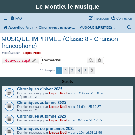
Le Monticule Musique
FAQ
Inscription
Connexion
R
Accueil du forum
Chroniques des nouveautés musicales : Pour voir les visuels des notices vous devez vous enregistrer.
MUSIQUE IMPRIMEE (Classe 8 - Chanson francophone)
e
MUSIQUE IMPRIMEE (Classe 8 - Chanson
c
francophone)
h
Modérateur :
Lopez Noël
e
Rechercher
Recherche avancé
Nouveau sujet
r
1
2
3
4
5
Suivant
148 sujets
c
h
Sujets
e
Chroniques d'hiver 2025
r
Dernier message par
Lopez Noël
«
sam. 28 févr. 26 16:57
Réponses :
2
Chroniques automne 2025
Dernier message par
Lopez Noël
«
jeu. 11 déc. 25 12:37
Réponses :
2
Chroniques automne 2025
Dernier message par
Lopez Noël
«
ven. 07 nov. 25 17:52
Chroniques de printemps 2025
Dernier message par
Lopez Noël
«
sam. 10 mai 25 11:56