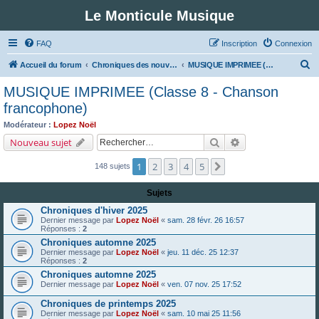
Le Monticule Musique
FAQ
Inscription
Connexion
R
Accueil du forum
Chroniques des nouveautés musicales : Pour voir les visuels des notices vous devez vous enregistrer.
MUSIQUE IMPRIMEE (Classe 8 - Chanson francophone)
e
MUSIQUE IMPRIMEE (Classe 8 - Chanson
c
francophone)
h
Modérateur :
Lopez Noël
e
Rechercher
Recherche avancé
Nouveau sujet
r
1
2
3
4
5
Suivant
148 sujets
c
h
Sujets
e
Chroniques d'hiver 2025
r
Dernier message par
Lopez Noël
«
sam. 28 févr. 26 16:57
Réponses :
2
Chroniques automne 2025
Dernier message par
Lopez Noël
«
jeu. 11 déc. 25 12:37
Réponses :
2
Chroniques automne 2025
Dernier message par
Lopez Noël
«
ven. 07 nov. 25 17:52
Chroniques de printemps 2025
Dernier message par
Lopez Noël
«
sam. 10 mai 25 11:56