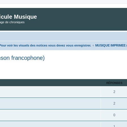
icule Musique
tage de chroniques
ur voir les visuels des notices vous devez vous enregistrer.
MUSIQUE IMPRIMEE (
son francophone)
her
cherche avancée
RÉPONSES
2
2
0
1