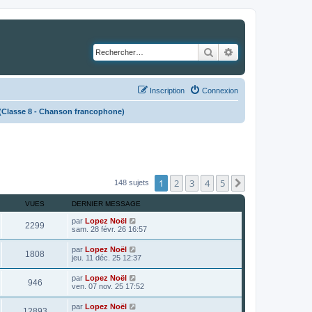
Rechercher
Recherche avancé
Inscription
Connexion
Classe 8 - Chanson francophone)
1
2
3
4
5
Suivant
148 sujets
VUES
DERNIER MESSAGE
par
Lopez Noël
2299
sam. 28 févr. 26 16:57
par
Lopez Noël
1808
jeu. 11 déc. 25 12:37
par
Lopez Noël
946
ven. 07 nov. 25 17:52
par
Lopez Noël
12893