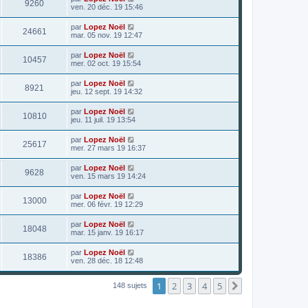
9260
ven. 20 déc. 19 15:46
par
Lopez Noël
24661
mar. 05 nov. 19 12:47
par
Lopez Noël
10457
mer. 02 oct. 19 15:54
par
Lopez Noël
8921
jeu. 12 sept. 19 14:32
par
Lopez Noël
10810
jeu. 11 juil. 19 13:54
par
Lopez Noël
25617
mer. 27 mars 19 16:37
par
Lopez Noël
9628
ven. 15 mars 19 14:24
par
Lopez Noël
13000
mer. 06 févr. 19 12:29
par
Lopez Noël
18048
mar. 15 janv. 19 16:17
par
Lopez Noël
18386
ven. 28 déc. 18 12:48
1
2
3
4
5
Suivant
148 sujets