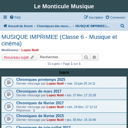
Le Monticule Musique
FAQ
Inscription
Connexion
R
Accueil du forum
Chroniques des nouveautés musicales : Pour voir les visuels des notices vous devez vous enregistrer.
MUSIQUE IMPRIMEE (Classe 6 - Musique et cinéma)
e
MUSIQUE IMPRIMEE (Classe 6 - Musique et
c
cinéma)
h
Modérateur :
Lopez Noël
e
Rechercher
Recherche avancé
Nouveau sujet
r
15 sujets • Page
1
sur
1
c
Sujets
h
Chroniques printemps 2025
e
Dernier message par
Lopez Noël
«
mar. 10 juin 25 14:11
r
Chroniques de mars 2017
Dernier message par
Lopez Noël
«
lun. 27 févr. 17 15:28
Chroniques de février 2017
Dernier message par
Lopez Noël
«
ven. 24 févr. 17 12:12
Réponses :
1
Chroniques de février 2015
Dernier message par
Lopez Noël
«
jeu. 05 févr. 15 16:46
Chroniques de juin-juillet 2012