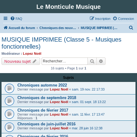
Le Monticule Musique
FAQ
Inscription
Connexion
R
Accueil du forum
Chroniques des nouveautés musicales : Pour voir les visuels des notices vous devez vous enregistrer.
MUSIQUE IMPRIMEE (Classe 5 - Musiques fonctionnelles)
e
MUSIQUE IMPRIMEE (Classe 5 - Musiques
c
fonctionnelles)
h
Modérateur :
Lopez Noël
e
Rechercher
Recherche avancé
Nouveau sujet
r
16 sujets • Page
1
sur
1
c
Sujets
h
Chroniques automne 2022
e
Dernier message par
Lopez Noël
«
sam. 19 nov. 22 17:33
r
Chroniques de septembre 2018
Dernier message par
Lopez Noël
«
sam. 01 sept. 18 13:22
Chroniques de février 2017
Dernier message par
Lopez Noël
«
sam. 11 févr. 17 13:47
Réponses :
1
Chroniques de juin-juillet 2016
Dernier message par
Lopez Noël
«
mar. 28 juin 16 12:38
Chroniques de février 2016