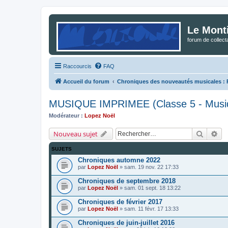
Le Mont
forum de collec
Raccourcis
FAQ
Accueil du forum
Chroniques des nouveautés musicales : Po
MUSIQUE IMPRIMEE (Classe 5 - Musiqu
Modérateur :
Lopez Noël
Recherc
Re
Nouveau sujet
SUJETS
Chroniques automne 2022
par
Lopez Noël
»
sam. 19 nov. 22 17:33
Chroniques de septembre 2018
par
Lopez Noël
»
sam. 01 sept. 18 13:22
Chroniques de février 2017
par
Lopez Noël
»
sam. 11 févr. 17 13:33
Chroniques de juin-juillet 2016