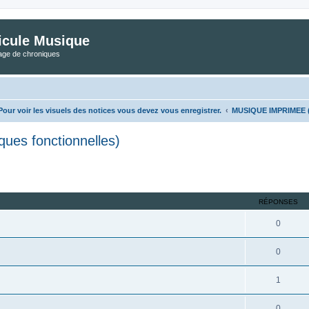
icule Musique
tage de chroniques
ur voir les visuels des notices vous devez vous enregistrer.
MUSIQUE IMPRIMEE (C
es fonctionnelles)
her
cherche avancée
RÉPONSES
0
0
1
0