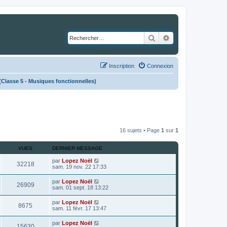
Rechercher
Recherche avancé
Inscription
Connexion
lasse 5 - Musiques fonctionnelles)
16 sujets • Page
1
sur
1
VUES
DERNIER MESSAGE
par
Lopez Noël
32218
sam. 19 nov. 22 17:33
par
Lopez Noël
26909
sam. 01 sept. 18 13:22
par
Lopez Noël
8675
sam. 11 févr. 17 13:47
par
Lopez Noël
15630