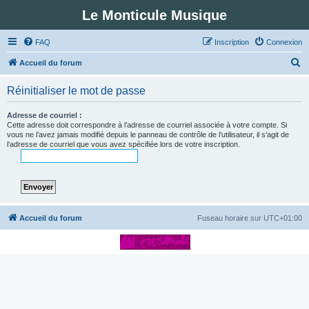
Le Monticule Musique
FAQ
Inscription
Connexion
R
Accueil du forum
e
Réinitialiser le mot de passe
c
h
Adresse de courriel :
Cette adresse doit correspondre à l’adresse de courriel associée à votre compte. Si
e
vous ne l’avez jamais modifié depuis le panneau de contrôle de l’utilisateur, il s’agit de
l’adresse de courriel que vous avez spécifiée lors de votre inscription.
r
c
h
e
r
Accueil du forum
Fuseau horaire sur
UTC+01:00