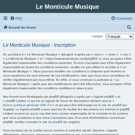
Le Monticule Musique
FAQ
Connexion
R
Accueil du forum
e
Langue :
c
Le Monticule Musique - Inscription
h
En accédant à « Le Monticule Musique » (désigné ci-après par « nous », « notre », « nos »,
e
« Le Monticule Musique » et « https://www.lemonticule.com/phpBB3 »), vous acceptez d’être
légalement responsable des conditions suivantes. Si vous n’acceptez pas d’être légalement
r
responsable de toutes les conditions suivantes, veuillez ne pas utiliser et accéder à « Le
c
Monticule Musique ». Nous pouvons modifier ces conditions à n’importe quel moment et
nous essaierons de vous informer de ces modifications, bien que nous vous conseillons de
h
vérifier régulièrement par vous-même. En effet, si vous continuez à participer à « Le
Monticule Musique » après que des modifications aient été effectuées, vous acceptez d’être
e
légalement responsable des conditions modifiées et mises à jour.
r
Nos forums sont développés par phpBB (désignés ci-après par « logiciel phpBB » et
« phpBB Limited ») qui est un logiciel de forum de discussions déclaré sous la «
licence publique générale GNU 2.0
» et qui peut être téléchargé sur
le site de phpBB
(en
anglais). Le logiciel phpBB a pour seul but de faciliter les discussions sur internet et phpBB
Limited ne peut en aucun cas être tenu comme responsable de la conduite et du contenu
que nous acceptons et que nous n’acceptons pas. Pour plus d’informations concernant
phpBB, veuillez consulter
le site de phpBB
(en anglais).
Vous acceptez de ne publier aucun contenu à caractère abusif, obscène, vulgaire,
diffamatoire, choquant, menaçant, pornographique, etc. qui pourrait transgresser la