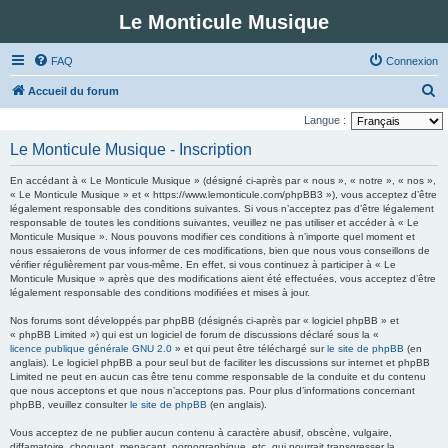
Le Monticule Musique
FAQ
Connexion
R
Accueil du forum
e
Langue :
c
Le Monticule Musique - Inscription
h
En accédant à « Le Monticule Musique » (désigné ci-après par « nous », « notre », « nos »,
e
« Le Monticule Musique » et « https://www.lemonticule.com/phpBB3 »), vous acceptez d’être
légalement responsable des conditions suivantes. Si vous n’acceptez pas d’être légalement
r
responsable de toutes les conditions suivantes, veuillez ne pas utiliser et accéder à « Le
c
Monticule Musique ». Nous pouvons modifier ces conditions à n’importe quel moment et
nous essaierons de vous informer de ces modifications, bien que nous vous conseillons de
h
vérifier régulièrement par vous-même. En effet, si vous continuez à participer à « Le
Monticule Musique » après que des modifications aient été effectuées, vous acceptez d’être
e
légalement responsable des conditions modifiées et mises à jour.
r
Nos forums sont développés par phpBB (désignés ci-après par « logiciel phpBB » et
« phpBB Limited ») qui est un logiciel de forum de discussions déclaré sous la «
licence publique générale GNU 2.0
» et qui peut être téléchargé sur
le site de phpBB
(en
anglais). Le logiciel phpBB a pour seul but de faciliter les discussions sur internet et phpBB
Limited ne peut en aucun cas être tenu comme responsable de la conduite et du contenu
que nous acceptons et que nous n’acceptons pas. Pour plus d’informations concernant
phpBB, veuillez consulter
le site de phpBB
(en anglais).
Vous acceptez de ne publier aucun contenu à caractère abusif, obscène, vulgaire,
diffamatoire, choquant, menaçant, pornographique, etc. qui pourrait transgresser la