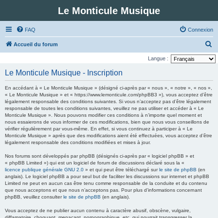
Le Monticule Musique
FAQ
Connexion
R
Accueil du forum
e
Langue :
c
Le Monticule Musique - Inscription
h
En accédant à « Le Monticule Musique » (désigné ci-après par « nous », « notre », « nos »,
e
« Le Monticule Musique » et « https://www.lemonticule.com/phpBB3 »), vous acceptez d’être
légalement responsable des conditions suivantes. Si vous n’acceptez pas d’être légalement
r
responsable de toutes les conditions suivantes, veuillez ne pas utiliser et accéder à « Le
c
Monticule Musique ». Nous pouvons modifier ces conditions à n’importe quel moment et
nous essaierons de vous informer de ces modifications, bien que nous vous conseillons de
h
vérifier régulièrement par vous-même. En effet, si vous continuez à participer à « Le
Monticule Musique » après que des modifications aient été effectuées, vous acceptez d’être
e
légalement responsable des conditions modifiées et mises à jour.
r
Nos forums sont développés par phpBB (désignés ci-après par « logiciel phpBB » et
« phpBB Limited ») qui est un logiciel de forum de discussions déclaré sous la «
licence publique générale GNU 2.0
» et qui peut être téléchargé sur
le site de phpBB
(en
anglais). Le logiciel phpBB a pour seul but de faciliter les discussions sur internet et phpBB
Limited ne peut en aucun cas être tenu comme responsable de la conduite et du contenu
que nous acceptons et que nous n’acceptons pas. Pour plus d’informations concernant
phpBB, veuillez consulter
le site de phpBB
(en anglais).
Vous acceptez de ne publier aucun contenu à caractère abusif, obscène, vulgaire,
diffamatoire, choquant, menaçant, pornographique, etc. qui pourrait transgresser la