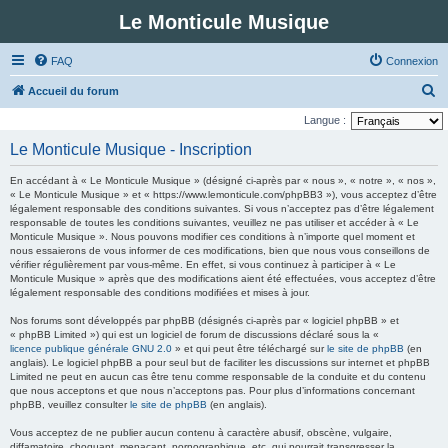
Le Monticule Musique
FAQ
Connexion
R
Accueil du forum
e
Langue :
c
Le Monticule Musique - Inscription
h
En accédant à « Le Monticule Musique » (désigné ci-après par « nous », « notre », « nos »,
e
« Le Monticule Musique » et « https://www.lemonticule.com/phpBB3 »), vous acceptez d’être
légalement responsable des conditions suivantes. Si vous n’acceptez pas d’être légalement
r
responsable de toutes les conditions suivantes, veuillez ne pas utiliser et accéder à « Le
c
Monticule Musique ». Nous pouvons modifier ces conditions à n’importe quel moment et
nous essaierons de vous informer de ces modifications, bien que nous vous conseillons de
h
vérifier régulièrement par vous-même. En effet, si vous continuez à participer à « Le
Monticule Musique » après que des modifications aient été effectuées, vous acceptez d’être
e
légalement responsable des conditions modifiées et mises à jour.
r
Nos forums sont développés par phpBB (désignés ci-après par « logiciel phpBB » et
« phpBB Limited ») qui est un logiciel de forum de discussions déclaré sous la «
licence publique générale GNU 2.0
» et qui peut être téléchargé sur
le site de phpBB
(en
anglais). Le logiciel phpBB a pour seul but de faciliter les discussions sur internet et phpBB
Limited ne peut en aucun cas être tenu comme responsable de la conduite et du contenu
que nous acceptons et que nous n’acceptons pas. Pour plus d’informations concernant
phpBB, veuillez consulter
le site de phpBB
(en anglais).
Vous acceptez de ne publier aucun contenu à caractère abusif, obscène, vulgaire,
diffamatoire, choquant, menaçant, pornographique, etc. qui pourrait transgresser la