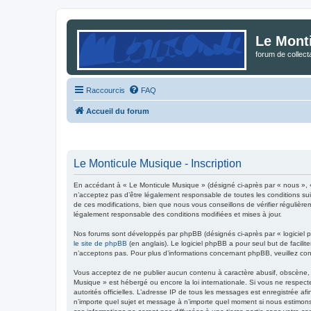
Le Mont
forum de collec
Raccourcis
FAQ
Accueil du forum
Le Monticule Musique - Inscription
En accédant à « Le Monticule Musique » (désigné ci-après par « nous », 
n’acceptez pas d’être légalement responsable de toutes les conditions su
de ces modifications, bien que nous vous conseillons de vérifier régulièr
légalement responsable des conditions modifiées et mises à jour.
Nos forums sont développés par phpBB (désignés ci-après par « logiciel p
le site de phpBB
(en anglais). Le logiciel phpBB a pour seul but de facil
n’acceptons pas. Pour plus d’informations concernant phpBB, veuillez co
Vous acceptez de ne publier aucun contenu à caractère abusif, obscène, vu
Musique » est hébergé ou encore la loi internationale. Si vous ne respecte
autorités officielles. L’adresse IP de tous les messages est enregistrée af
n’importe quel sujet et message à n’importe quel moment si nous estimons