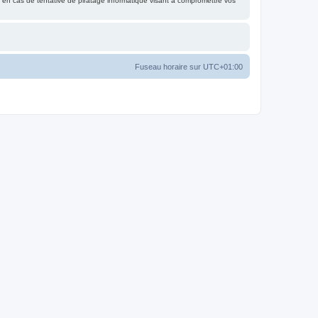
 en cas de tentative de piratage informatique visant à compromettre vos
Fuseau horaire sur
UTC+01:00