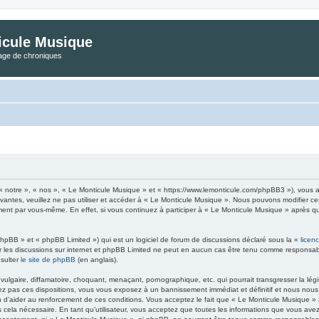
icule Musique
tage de chroniques
« notre », « nos », « Le Monticule Musique » et « https://www.lemonticule.com/phpBB3 »), vous a
ivantes, veuillez ne pas utiliser et accéder à « Le Monticule Musique ». Nous pouvons modifier c
ement par vous-même. En effet, si vous continuez à participer à « Le Monticule Musique » après q
hpBB » et « phpBB Limited ») qui est un logiciel de forum de discussions déclaré sous la «
licen
iter les discussions sur internet et phpBB Limited ne peut en aucun cas être tenu comme respon
nsulter
le site de phpBB
(en anglais).
lgaire, diffamatoire, choquant, menaçant, pornographique, etc. qui pourrait transgresser la légi
z pas ces dispositions, vous vous exposez à un bannissement immédiat et définitif et nous nous rés
in d’aider au renforcement de ces conditions. Vous acceptez le fait que « Le Monticule Musique » ai
 cela nécessaire. En tant qu’utilisateur, vous acceptez que toutes les informations que vous a