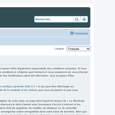
Rechercher
Recherche avancé
Connexion
Langue :
cceptez d’être légalement responsable des conditions suivantes. Si vous
es conditions à n’importe quel moment et nous essaierons de vous informer
ue des modifications aient été effectuées, vous acceptez d’être
ce publique générale GNU 2.0
» et qui peut être téléchargé sur
sable de la conduite et du contenu que nous acceptons et que nous
slation de votre pays, du pays dans lequel le serveur de « Le Monticule
ervons le droit d’avertir votre fournisseur d’accès à internet et les
t le droit de supprimer, de modifier, de déplacer ou de verrouiller
vez renseignées soient enregistrées dans notre base de données. Bien que