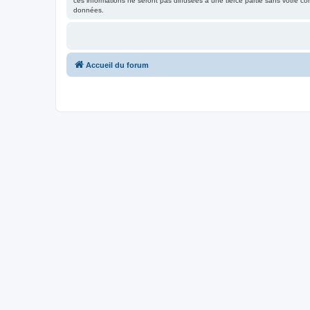
ces informations ne seront pas diffusées à une tierce partie sans votre 
données.
Accueil du forum