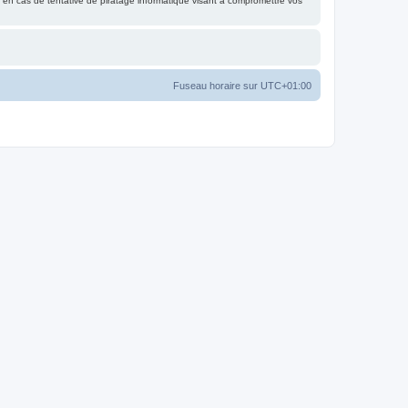
 en cas de tentative de piratage informatique visant à compromettre vos
Fuseau horaire sur
UTC+01:00