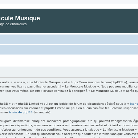
icule Musique
tage de chroniques
« notre », « nos », « Le Monticule Musique » et « https://www.lemonticule.com/phpBB3 »), vous a
ivantes, veuillez ne pas utiliser et accéder à « Le Monticule Musique ». Nous pouvons modifier c
ement par vous-même. En effet, si vous continuez à participer à « Le Monticule Musique » après q
hpBB » et « phpBB Limited ») qui est un logiciel de forum de discussions déclaré sous la «
licen
iter les discussions sur internet et phpBB Limited ne peut en aucun cas être tenu comme respon
nsulter
le site de phpBB
(en anglais).
lgaire, diffamatoire, choquant, menaçant, pornographique, etc. qui pourrait transgresser la légi
z pas ces dispositions, vous vous exposez à un bannissement immédiat et définitif et nous nous rés
in d’aider au renforcement de ces conditions. Vous acceptez le fait que « Le Monticule Musique » ai
 cela nécessaire. En tant qu’utilisateur, vous acceptez que toutes les informations que vous a