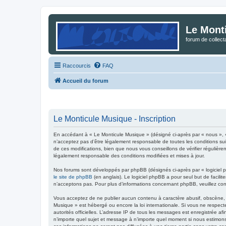
Le Mont
forum de collec
Raccourcis
FAQ
Accueil du forum
Le Monticule Musique - Inscription
En accédant à « Le Monticule Musique » (désigné ci-après par « nous », 
n’acceptez pas d’être légalement responsable de toutes les conditions su
de ces modifications, bien que nous vous conseillons de vérifier régulièr
légalement responsable des conditions modifiées et mises à jour.
Nos forums sont développés par phpBB (désignés ci-après par « logiciel p
le site de phpBB
(en anglais). Le logiciel phpBB a pour seul but de facil
n’acceptons pas. Pour plus d’informations concernant phpBB, veuillez co
Vous acceptez de ne publier aucun contenu à caractère abusif, obscène, vu
Musique » est hébergé ou encore la loi internationale. Si vous ne respecte
autorités officielles. L’adresse IP de tous les messages est enregistrée af
n’importe quel sujet et message à n’importe quel moment si nous estimons