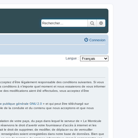
Rechercher
Recherche avancé
Connexion
Langue :
cceptez d’être légalement responsable des conditions suivantes. Si vous
es conditions à n’importe quel moment et nous essaierons de vous informer
ue des modifications aient été effectuées, vous acceptez d’être
ce publique générale GNU 2.0
» et qui peut être téléchargé sur
sable de la conduite et du contenu que nous acceptons et que nous
slation de votre pays, du pays dans lequel le serveur de « Le Monticule
ervons le droit d’avertir votre fournisseur d’accès à internet et les
t le droit de supprimer, de modifier, de déplacer ou de verrouiller
vez renseignées soient enregistrées dans notre base de données. Bien que