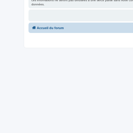
ces informations ne seront pas diffusées à une tierce partie sans votre 
données.
Accueil du forum