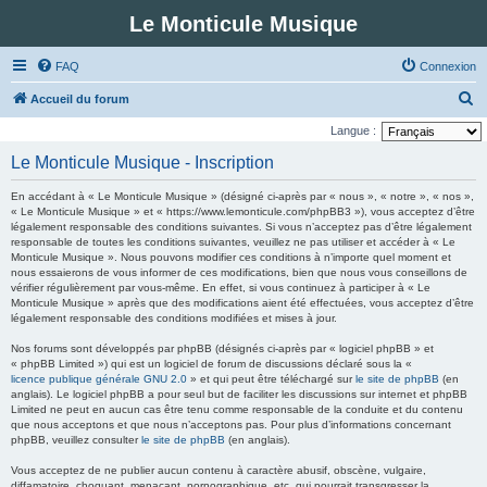
Le Monticule Musique
FAQ
Connexion
R
Accueil du forum
e
Langue :
c
Le Monticule Musique - Inscription
h
En accédant à « Le Monticule Musique » (désigné ci-après par « nous », « notre », « nos »,
e
« Le Monticule Musique » et « https://www.lemonticule.com/phpBB3 »), vous acceptez d’être
légalement responsable des conditions suivantes. Si vous n’acceptez pas d’être légalement
r
responsable de toutes les conditions suivantes, veuillez ne pas utiliser et accéder à « Le
c
Monticule Musique ». Nous pouvons modifier ces conditions à n’importe quel moment et
nous essaierons de vous informer de ces modifications, bien que nous vous conseillons de
h
vérifier régulièrement par vous-même. En effet, si vous continuez à participer à « Le
Monticule Musique » après que des modifications aient été effectuées, vous acceptez d’être
e
légalement responsable des conditions modifiées et mises à jour.
r
Nos forums sont développés par phpBB (désignés ci-après par « logiciel phpBB » et
« phpBB Limited ») qui est un logiciel de forum de discussions déclaré sous la «
licence publique générale GNU 2.0
» et qui peut être téléchargé sur
le site de phpBB
(en
anglais). Le logiciel phpBB a pour seul but de faciliter les discussions sur internet et phpBB
Limited ne peut en aucun cas être tenu comme responsable de la conduite et du contenu
que nous acceptons et que nous n’acceptons pas. Pour plus d’informations concernant
phpBB, veuillez consulter
le site de phpBB
(en anglais).
Vous acceptez de ne publier aucun contenu à caractère abusif, obscène, vulgaire,
diffamatoire, choquant, menaçant, pornographique, etc. qui pourrait transgresser la