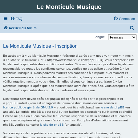
Le Monticule Musique
FAQ
Connexion
R
Accueil du forum
e
Langue :
c
Le Monticule Musique - Inscription
h
En accédant à « Le Monticule Musique » (désigné ci-après par « nous », « notre », « nos »,
e
« Le Monticule Musique » et « https://www.lemonticule.com/phpBB3 »), vous acceptez d’être
légalement responsable des conditions suivantes. Si vous n’acceptez pas d’être légalement
r
responsable de toutes les conditions suivantes, veuillez ne pas utiliser et accéder à « Le
c
Monticule Musique ». Nous pouvons modifier ces conditions à n’importe quel moment et
nous essaierons de vous informer de ces modifications, bien que nous vous conseillons de
h
vérifier régulièrement par vous-même. En effet, si vous continuez à participer à « Le
Monticule Musique » après que des modifications aient été effectuées, vous acceptez d’être
e
légalement responsable des conditions modifiées et mises à jour.
r
Nos forums sont développés par phpBB (désignés ci-après par « logiciel phpBB » et
« phpBB Limited ») qui est un logiciel de forum de discussions déclaré sous la «
licence publique générale GNU 2.0
» et qui peut être téléchargé sur
le site de phpBB
(en
anglais). Le logiciel phpBB a pour seul but de faciliter les discussions sur internet et phpBB
Limited ne peut en aucun cas être tenu comme responsable de la conduite et du contenu
que nous acceptons et que nous n’acceptons pas. Pour plus d’informations concernant
phpBB, veuillez consulter
le site de phpBB
(en anglais).
Vous acceptez de ne publier aucun contenu à caractère abusif, obscène, vulgaire,
diffamatoire, choquant, menaçant, pornographique, etc. qui pourrait transgresser la