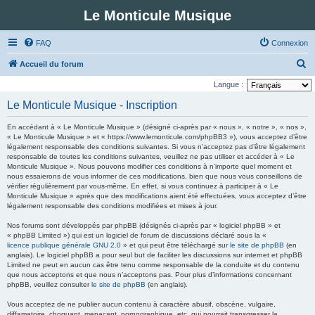
Le Monticule Musique
FAQ
Connexion
R
Accueil du forum
e
Langue :
c
Le Monticule Musique - Inscription
h
En accédant à « Le Monticule Musique » (désigné ci-après par « nous », « notre », « nos »,
e
« Le Monticule Musique » et « https://www.lemonticule.com/phpBB3 »), vous acceptez d’être
légalement responsable des conditions suivantes. Si vous n’acceptez pas d’être légalement
r
responsable de toutes les conditions suivantes, veuillez ne pas utiliser et accéder à « Le
c
Monticule Musique ». Nous pouvons modifier ces conditions à n’importe quel moment et
nous essaierons de vous informer de ces modifications, bien que nous vous conseillons de
h
vérifier régulièrement par vous-même. En effet, si vous continuez à participer à « Le
Monticule Musique » après que des modifications aient été effectuées, vous acceptez d’être
e
légalement responsable des conditions modifiées et mises à jour.
r
Nos forums sont développés par phpBB (désignés ci-après par « logiciel phpBB » et
« phpBB Limited ») qui est un logiciel de forum de discussions déclaré sous la «
licence publique générale GNU 2.0
» et qui peut être téléchargé sur
le site de phpBB
(en
anglais). Le logiciel phpBB a pour seul but de faciliter les discussions sur internet et phpBB
Limited ne peut en aucun cas être tenu comme responsable de la conduite et du contenu
que nous acceptons et que nous n’acceptons pas. Pour plus d’informations concernant
phpBB, veuillez consulter
le site de phpBB
(en anglais).
Vous acceptez de ne publier aucun contenu à caractère abusif, obscène, vulgaire,
diffamatoire, choquant, menaçant, pornographique, etc. qui pourrait transgresser la