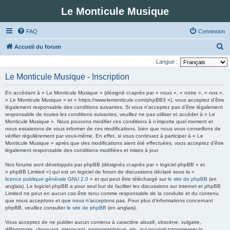
Le Monticule Musique
FAQ
Connexion
R
Accueil du forum
e
Langue :
c
Le Monticule Musique - Inscription
h
En accédant à « Le Monticule Musique » (désigné ci-après par « nous », « notre », « nos »,
e
« Le Monticule Musique » et « https://www.lemonticule.com/phpBB3 »), vous acceptez d’être
légalement responsable des conditions suivantes. Si vous n’acceptez pas d’être légalement
r
responsable de toutes les conditions suivantes, veuillez ne pas utiliser et accéder à « Le
c
Monticule Musique ». Nous pouvons modifier ces conditions à n’importe quel moment et
nous essaierons de vous informer de ces modifications, bien que nous vous conseillons de
h
vérifier régulièrement par vous-même. En effet, si vous continuez à participer à « Le
Monticule Musique » après que des modifications aient été effectuées, vous acceptez d’être
e
légalement responsable des conditions modifiées et mises à jour.
r
Nos forums sont développés par phpBB (désignés ci-après par « logiciel phpBB » et
« phpBB Limited ») qui est un logiciel de forum de discussions déclaré sous la «
licence publique générale GNU 2.0
» et qui peut être téléchargé sur
le site de phpBB
(en
anglais). Le logiciel phpBB a pour seul but de faciliter les discussions sur internet et phpBB
Limited ne peut en aucun cas être tenu comme responsable de la conduite et du contenu
que nous acceptons et que nous n’acceptons pas. Pour plus d’informations concernant
phpBB, veuillez consulter
le site de phpBB
(en anglais).
Vous acceptez de ne publier aucun contenu à caractère abusif, obscène, vulgaire,
diffamatoire, choquant, menaçant, pornographique, etc. qui pourrait transgresser la