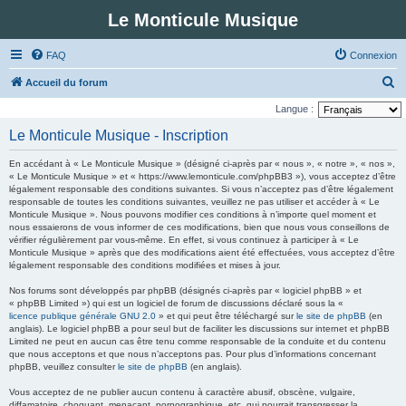
Le Monticule Musique
FAQ
Connexion
R
Accueil du forum
e
Langue :
c
Le Monticule Musique - Inscription
h
En accédant à « Le Monticule Musique » (désigné ci-après par « nous », « notre », « nos »,
e
« Le Monticule Musique » et « https://www.lemonticule.com/phpBB3 »), vous acceptez d’être
légalement responsable des conditions suivantes. Si vous n’acceptez pas d’être légalement
r
responsable de toutes les conditions suivantes, veuillez ne pas utiliser et accéder à « Le
c
Monticule Musique ». Nous pouvons modifier ces conditions à n’importe quel moment et
nous essaierons de vous informer de ces modifications, bien que nous vous conseillons de
h
vérifier régulièrement par vous-même. En effet, si vous continuez à participer à « Le
Monticule Musique » après que des modifications aient été effectuées, vous acceptez d’être
e
légalement responsable des conditions modifiées et mises à jour.
r
Nos forums sont développés par phpBB (désignés ci-après par « logiciel phpBB » et
« phpBB Limited ») qui est un logiciel de forum de discussions déclaré sous la «
licence publique générale GNU 2.0
» et qui peut être téléchargé sur
le site de phpBB
(en
anglais). Le logiciel phpBB a pour seul but de faciliter les discussions sur internet et phpBB
Limited ne peut en aucun cas être tenu comme responsable de la conduite et du contenu
que nous acceptons et que nous n’acceptons pas. Pour plus d’informations concernant
phpBB, veuillez consulter
le site de phpBB
(en anglais).
Vous acceptez de ne publier aucun contenu à caractère abusif, obscène, vulgaire,
diffamatoire, choquant, menaçant, pornographique, etc. qui pourrait transgresser la